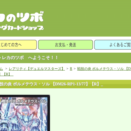
レカのツボ へようこそ！！
ム
>
レアリティ【デュエルマスターズ】
>
R
>
戦技の炎 ボルメテウス・ソル 【DM2
7】【R】_
技の炎 ボルメテウス・ソル 【DM26-RP1-13/77】【R】_