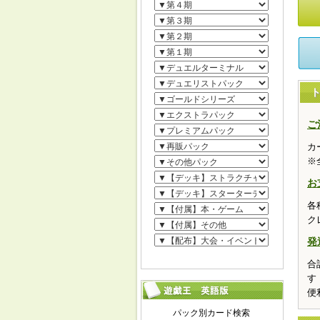
ご
カ
※
お
各
ク
発
合
す
便