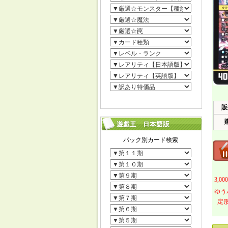
販
3,
ゆう
定