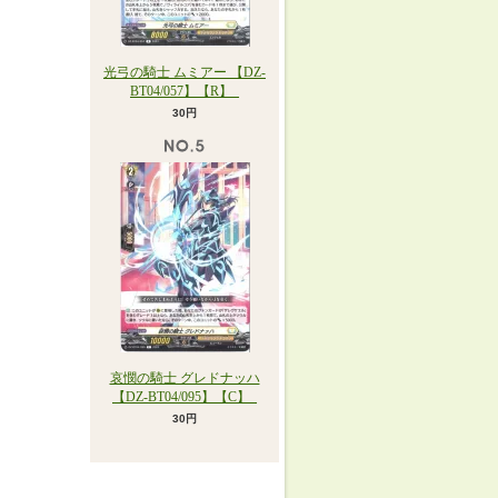
光弓の騎士 ムミアー 【DZ-
BT04/057】【R】_
30円
哀憫の騎士 グレドナッハ
【DZ-BT04/095】【C】_
30円