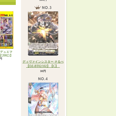
デュエマ
定200口】
0円
ディヴァインシスター そるべ
【DZ-BT02/102】【C】_
30円