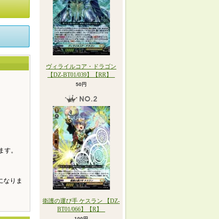
ヴィライルコア・ドラゴン
【DZ-BT01/039】【RR】_
50円
。
ます。
になりま
衛護の運び手 ケスラン 【DZ-
BT01/066】【R】_
100円