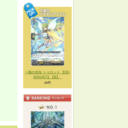
一助の光矢 トゥロット 【DZ-
BT05/057】【R】_
30円