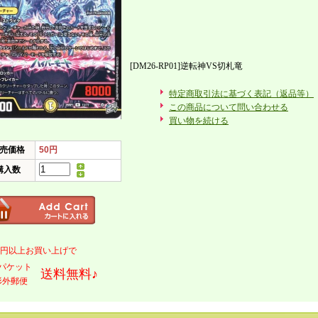
[DM26-RP01]逆転神VS切札竜
特定商取引法に基づく表記（返品等）
この商品について問い合わせる
買い物を続ける
売価格
50円
購入数
000円以上お買い上げで
パケット
送料無料♪
形外郵便