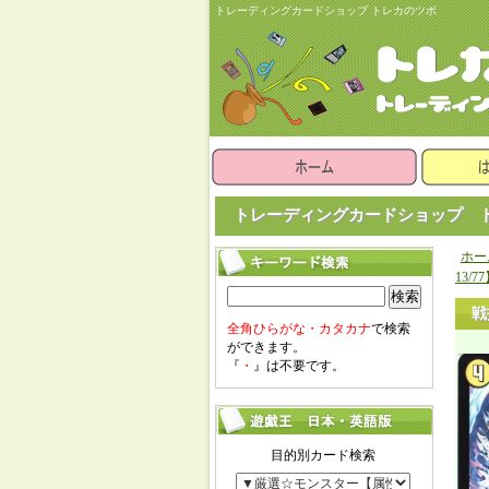
トレーディングカードショップ トレカのツボ
トレーディングカードショップ ト
ホー
13/7
検索
戦
全角ひらがな・カタカナ
で検索
ができます。
『
・
』は不要です。