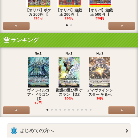
【オリパ】ポケ
【オリパ】遊戯
【オリパ】遊戯
【オリパ】
カ 200円 【
王 200円 【
王 500円 【
エマ 200
220円
220円
550円
220円
<
>
ランキング
No.1
No.2
No.3
No.4
ヴィライルコ
衛護の運び手 ケ
ディヴァインシ
光弓の騎士 
ア・ドラゴン
スラン 【DZ
スター そるべ
アー 【DZ
【D
100円
30円
30円
50円
<
>
はじめての方へ