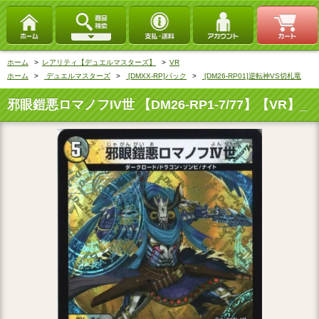
ホーム
>
レアリティ【デュエルマスターズ】
>
VR
ホーム
>
デュエルマスターズ
>
[DMXX-RP]パック
>
[DM26-RP01]逆転神VS切札竜
邪眼鎧悪ロマノフIV世 【DM26-RP1-7/77】【VR】_