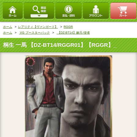
ホーム
>
レアリティ【ヴァンガード】
>
RGGR
ホーム
>
VG ブースターパック
>
【DZ-BT14】赫月ﾉ使者
桐生 一馬 【DZ-BT14/RGGR01】【RGGR】_