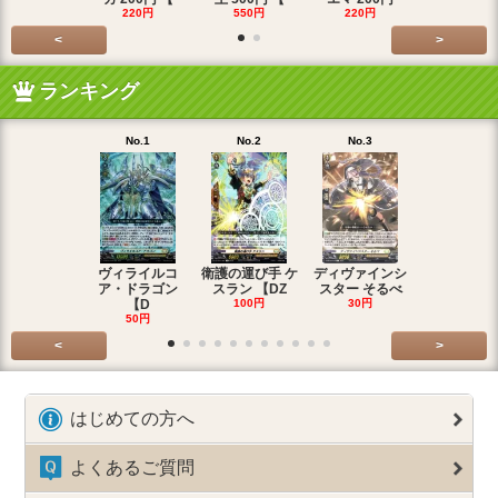
220円
550円
220円
550円
<
>
ランキング
No.1
No.2
No.3
No.4
ヴィライルコ
衛護の運び手 ケ
ディヴァインシ
光弓の騎士 
ア・ドラゴン
スラン 【DZ
スター そるべ
アー 【DZ
【D
100円
30円
30円
50円
<
>
はじめての方へ
よくあるご質問