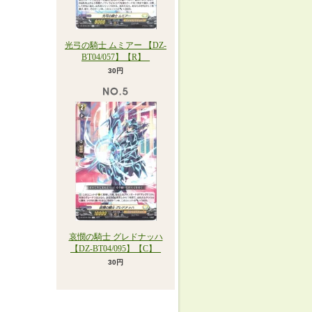
光弓の騎士 ムミアー 【DZ-
BT04/057】【R】_
30円
哀憫の騎士 グレドナッハ
【DZ-BT04/095】【C】_
30円