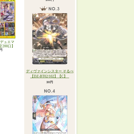
デュエマ
定200口】
0円
ディヴァインシスター そるべ
【DZ-BT02/102】【C】_
30円