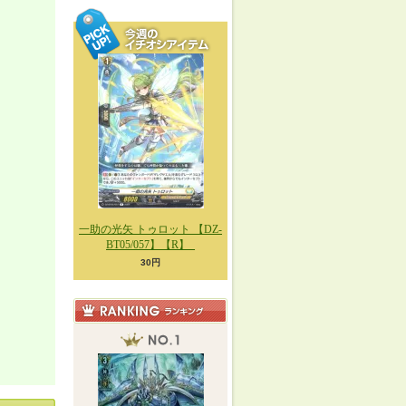
一助の光矢 トゥロット 【DZ-
BT05/057】【R】_
30円