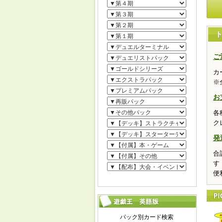
ご
カ
※
お
各
ク
発
合
す
便