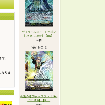
ヴィライルコア・ドラゴン
【DZ-BT01/039】【RR】_
。
50円
ます。
になりま
衛護の運び手 ケスラン 【DZ-
BT01/066】【R】_
100円