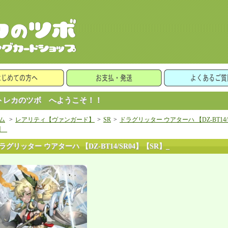
レカのツボ へようこそ！！
ム
>
レアリティ【ヴァンガード】
>
SR
>
ドラグリッター ウアターハ 【DZ-BT14/
】_
ラグリッター ウアターハ 【DZ-BT14/SR04】【SR】_