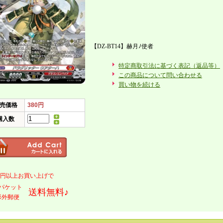
【DZ-BT14】赫月ﾉ使者
特定商取引法に基づく表記（返品等）
この商品について問い合わせる
買い物を続ける
売価格
380円
購入数
000円以上お買い上げで
パケット
送料無料♪
形外郵便