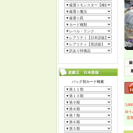
販
3,
ゆう
定