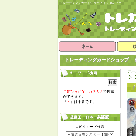
トレーディングカードショップ トレカのツボ
トレーディングカードショップ ト
ホー
【SR
検索
ド
全角ひらがな・カタカナ
で検索
ができます。
『
・
』は不要です。