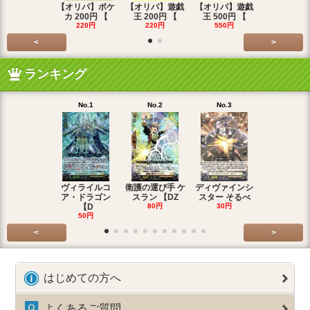
【オリパ】ポケ
【オリパ】遊戯
【オリパ】遊戯
【オリパ】
カ 200円 【
王 200円 【
王 500円 【
エマ 200
220円
220円
550円
220円
<
>
ランキング
No.1
No.2
No.3
No.4
ヴィライルコ
衛護の運び手 ケ
ディヴァインシ
光弓の騎士 
ア・ドラゴン
スラン 【DZ
スター そるべ
アー 【DZ
【D
80円
30円
30円
50円
<
>
はじめての方へ
よくあるご質問