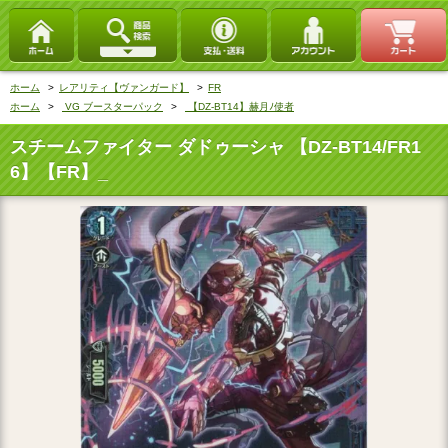
ホーム
>
レアリティ【ヴァンガード】
>
FR
ホーム
>
VG ブースターパック
>
【DZ-BT14】赫月ﾉ使者
スチームファイター ダドゥーシャ 【DZ-BT14/FR1
6】【FR】_