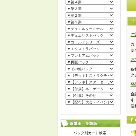
ご
カ
※
お
各
ク
発
合
す
便