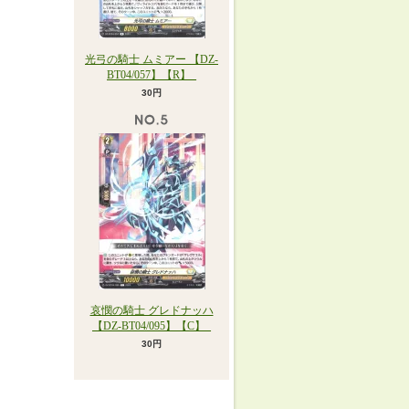
光弓の騎士 ムミアー 【DZ-
BT04/057】【R】_
30円
哀憫の騎士 グレドナッハ
【DZ-BT04/095】【C】_
30円