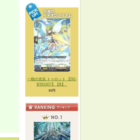
一助の光矢 トゥロット 【DZ-
BT05/057】【R】_
30円