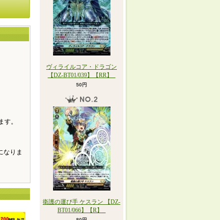
ヴィライルコア・ドラゴン
【DZ-BT01/039】【RR】_
。
50円
ます。
になりま
衛護の運び手 ケスラン 【DZ-
BT01/066】【R】_
80円