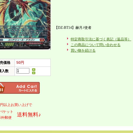
【DZ-BT14】赫月ﾉ使者
特定商取引法に基づく表記（返品等）
この商品について問い合わせる
買い物を続ける
売価格
50円
購入数
000円以上お買い上げで
パケット
送料無料♪
形外郵便