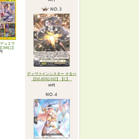
デュエマ
定200口】
0円
ディヴァインシスター そるべ
【DZ-BT02/102】【C】_
30円