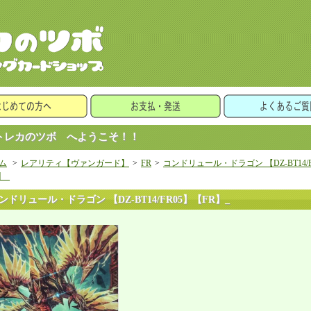
レカのツボ へようこそ！！
ム
>
レアリティ【ヴァンガード】
>
FR
>
コンドリュール・ドラゴン 【DZ-BT14/F
】_
ンドリュール・ドラゴン 【DZ-BT14/FR05】【FR】_