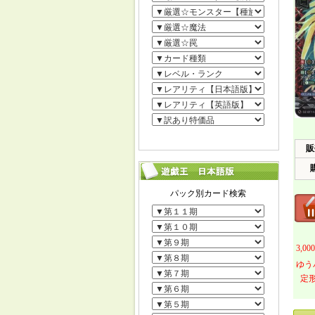
販
3,
ゆう
定