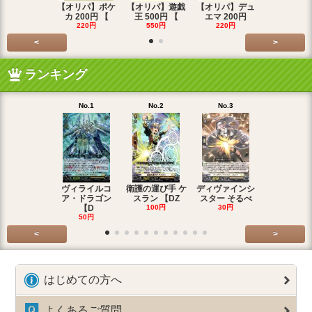
【オリパ】ポケ
【オリパ】遊戯
【オリパ】デュ
【オリパ】
カ 200円 【
王 500円 【
エマ 200円
エマ 500
220円
550円
220円
550円
<
>
ランキング
No.1
No.2
No.3
No.4
ヴィライルコ
衛護の運び手 ケ
ディヴァインシ
光弓の騎士 
ア・ドラゴン
スラン 【DZ
スター そるべ
アー 【DZ
【D
100円
30円
30円
50円
<
>
はじめての方へ
よくあるご質問