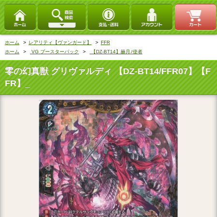
ホーム
>
レアリティ【ヴァンガード】
>
FFR
ホーム
>
VG ブースターパック
>
【DZ-BT14】赫月ﾉ使者
零の幻真獣 グリヴァルディ 【DZ-BT14/FFR07】【F
FR】_