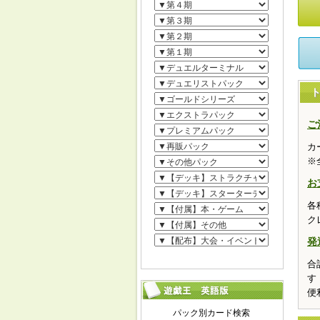
ご
カ
※
お
各
ク
発
合
す
便