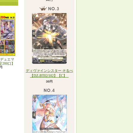
デュエマ
定200口】
0円
ディヴァインシスター そるべ
【DZ-BT02/102】【C】_
30円