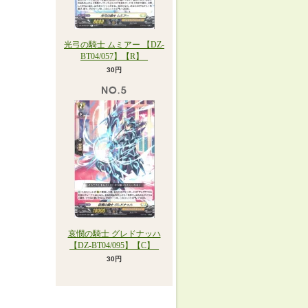
光弓の騎士 ムミアー 【DZ-
BT04/057】【R】_
30円
哀憫の騎士 グレドナッハ
【DZ-BT04/095】【C】_
30円