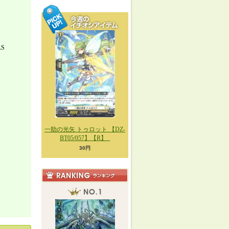
LS
一助の光矢 トゥロット 【DZ-
BT05/057】【R】_
30円