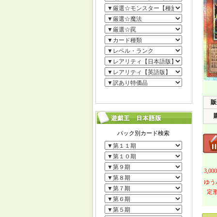
販
3,
ゆう
定