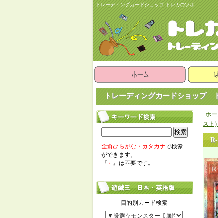
トレーディングカードショップ トレカのツボ
トレーディングカードショップ ト
ホー
スト)
検索
R
全角ひらがな・カタカナ
で検索
ができます。
『
・
』は不要です。