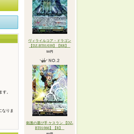
ヴィライルコア・ドラゴン
【DZ-BT01/039】【RR】_
50円
。
ます。
になりま
衛護の運び手 ケスラン 【DZ-
BT01/066】【R】_
80円