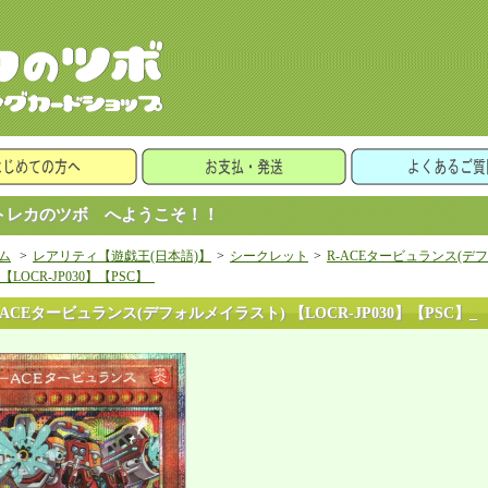
レカのツボ へようこそ！！
ム
>
レアリティ【遊戯王(日本語)】
>
シークレット
>
R-ACEタービュランス(デ
 【LOCR-JP030】【PSC】_
-ACEタービュランス(デフォルメイラスト) 【LOCR-JP030】【PSC】_