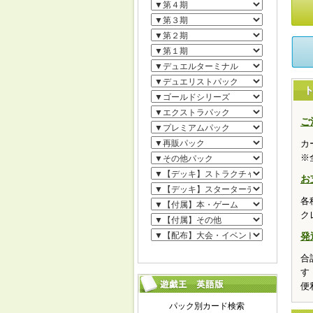
ご
カ
※
お
各
ク
発
合
す
便