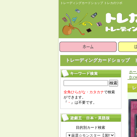
トレーディングカードショップ トレカのツボ
トレーディングカードショップ ト
ホー
【LO
検索
レ
全角ひらがな・カタカナ
で検索
ができます。
『
・
』は不要です。