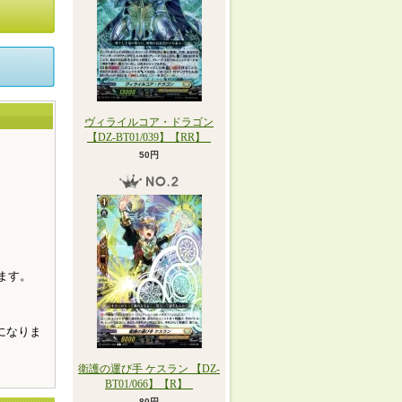
ヴィライルコア・ドラゴン
【DZ-BT01/039】【RR】_
50円
。
ます。
になりま
衛護の運び手 ケスラン 【DZ-
BT01/066】【R】_
80円