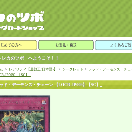
レカのツボ へようこそ！！
ム
>
レアリティ【遊戯王(日本語)】
>
シークレット
>
レッド・デーモンズ・チェ
CR-JP009】【SC】_
ッド・デーモンズ・チェーン 【LOCR-JP009】【SC】_