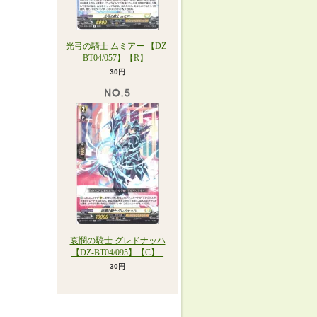
光弓の騎士 ムミアー 【DZ-
BT04/057】【R】_
30円
哀憫の騎士 グレドナッハ
【DZ-BT04/095】【C】_
30円