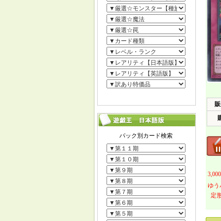
販
3,
ゆう
定