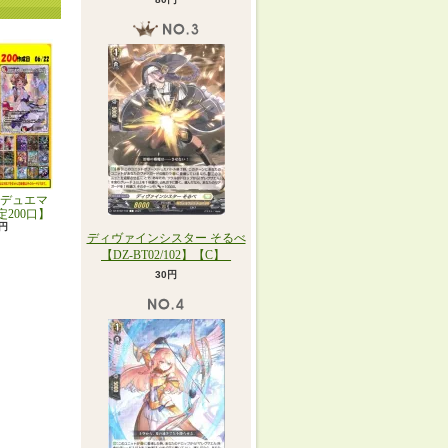
デュエマ
定200口】
0円
ディヴァインシスター そるべ
【DZ-BT02/102】【C】_
30円