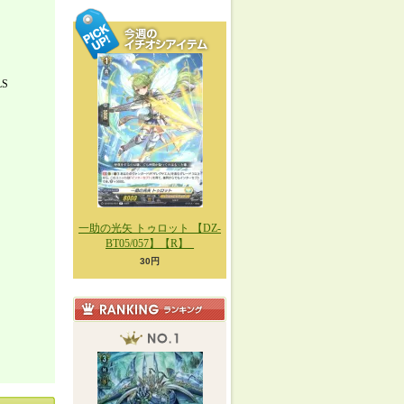
LS
一助の光矢 トゥロット 【DZ-
BT05/057】【R】_
30円