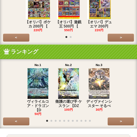
【オリパ】ポケ
【オリパ】遊戯
【オリパ】デュ
【オリパ】
カ 200円 【
王 500円 【
エマ 200円
エマ 500
220円
550円
220円
550円
<
>
ランキング
No.1
No.2
No.3
No.4
ヴィライルコ
衛護の運び手 ケ
ディヴァインシ
光弓の騎士 
ア・ドラゴン
スラン 【DZ
スター そるべ
アー 【DZ
【D
100円
30円
30円
50円
<
>