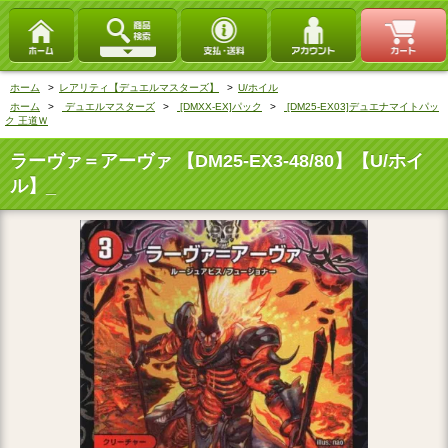
ホーム
>
レアリティ【デュエルマスターズ】
>
U/ホイル
ホーム
>
デュエルマスターズ
>
[DMXX-EX]パック
>
[DM25-EX03]デュエナマイトパッ
ク 王道Ｗ
ラーヴァ＝アーヴァ 【DM25-EX3-48/80】【U/ホイ
ル】_