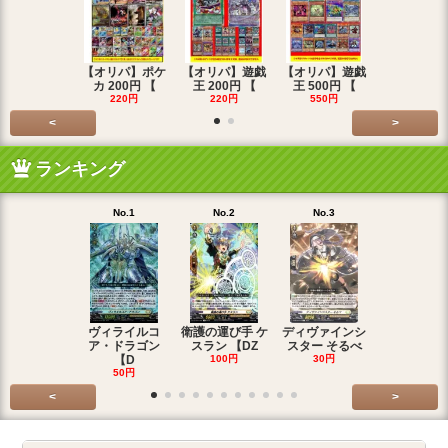
【オリパ】ポケ
【オリパ】遊戯
【オリパ】遊戯
【オリパ】
カ 200円 【
王 200円 【
王 500円 【
エマ 200
220円
220円
550円
220円
<
>
ランキング
No.1
No.2
No.3
No.4
ヴィライルコ
衛護の運び手 ケ
ディヴァインシ
光弓の騎士 
ア・ドラゴン
スラン 【DZ
スター そるべ
アー 【DZ
【D
100円
30円
30円
50円
<
>