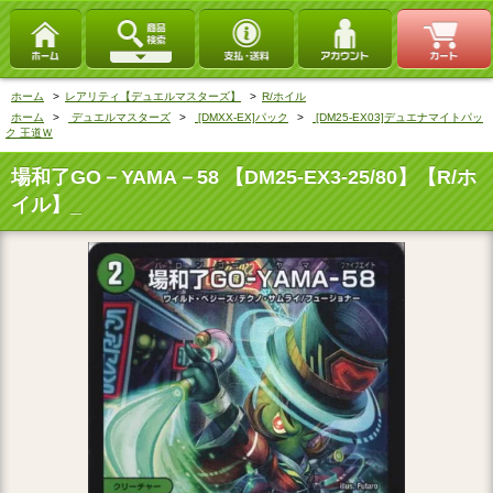
ホーム
>
レアリティ【デュエルマスターズ】
>
R/ホイル
ホーム
>
デュエルマスターズ
>
[DMXX-EX]パック
>
[DM25-EX03]デュエナマイトパッ
ク 王道Ｗ
場和了GO－YAMA－58 【DM25-EX3-25/80】【R/ホ
イル】_