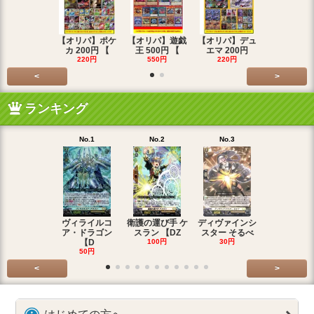
【オリパ】ポケ
【オリパ】遊戯
【オリパ】デュ
【オリパ】
カ 200円 【
王 500円 【
エマ 200円
エマ 500
220円
550円
220円
550円
<
>
ランキング
No.1
No.2
No.3
No.4
ヴィライルコ
衛護の運び手 ケ
ディヴァインシ
光弓の騎士 
ア・ドラゴン
スラン 【DZ
スター そるべ
アー 【DZ
【D
100円
30円
30円
50円
<
>