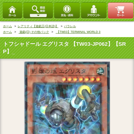
ホーム
>
レアリティ【遊戯王(日本語)】
>
パラレル
ホーム
>
遊戯(日) その他パック
>
【TW03】TERMINAL WORLD 3
トフシャドール エグリスタ 【TW03-JP062】【SR
P】_