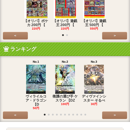
【オリパ】ポケ
【オリパ】遊戯
【オリパ】遊戯
【オリパ】
カ 200円 【
王 200円 【
王 500円 【
エマ 200
220円
220円
550円
220円
<
>
ランキング
No.1
No.2
No.3
No.4
ヴィライルコ
衛護の運び手 ケ
ディヴァインシ
光弓の騎士 
ア・ドラゴン
スラン 【DZ
スター そるべ
アー 【DZ
【D
100円
30円
30円
50円
<
>