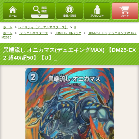
ホーム
>
レアリティ【デュエルマスターズ】
>
U
ホーム
>
デュエルマスターズ
>
[DMXX-EX]パック
>
[DM25-EX02]デュエキングWDrea
M2025
異端流し オニカマス(デュエキングMAX) 【DM25-EX
2-超40/超50】【U】_