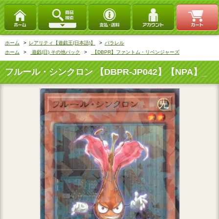
ホーム
>
レアリティ【遊戯王(日本語)】
>
パラレル
ホーム
>
遊戯(日) その他パック
>
【DBPR】ファントム・リベンジャーズ
フルール・シンクロン 【DBPR-JP042】【NPA】_