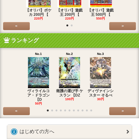
【オリパ】ポケ
【オリパ】遊戯
【オリパ】遊戯
【オリパ】
カ 200円 【
王 200円 【
王 500円 【
エマ 200
220円
220円
550円
220円
<
>
ランキング
No.1
No.2
No.3
No.4
ヴィライルコ
衛護の運び手 ケ
ディヴァインシ
光弓の騎士 
ア・ドラゴン
スラン 【DZ
スター そるべ
アー 【DZ
【D
100円
30円
30円
50円
<
>
はじめての方へ