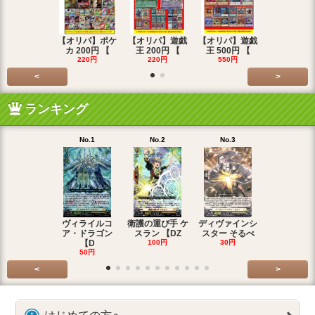
【オリパ】ポケ
【オリパ】遊戯
【オリパ】遊戯
【オリパ】
カ 200円 【
王 200円 【
王 500円 【
エマ 200
220円
220円
550円
220円
<
>
ランキング
No.1
No.2
No.3
No.4
ヴィライルコ
衛護の運び手 ケ
ディヴァインシ
光弓の騎士 
ア・ドラゴン
スラン 【DZ
スター そるべ
アー 【DZ
【D
100円
30円
30円
50円
<
>