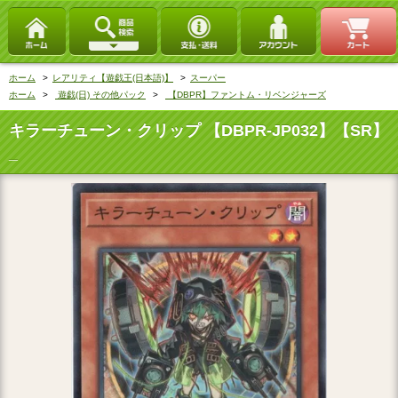
ホーム
>
レアリティ【遊戯王(日本語)】
>
スーパー
ホーム
>
遊戯(日) その他パック
>
【DBPR】ファントム・リベンジャーズ
キラーチューン・クリップ 【DBPR-JP032】【SR】
_