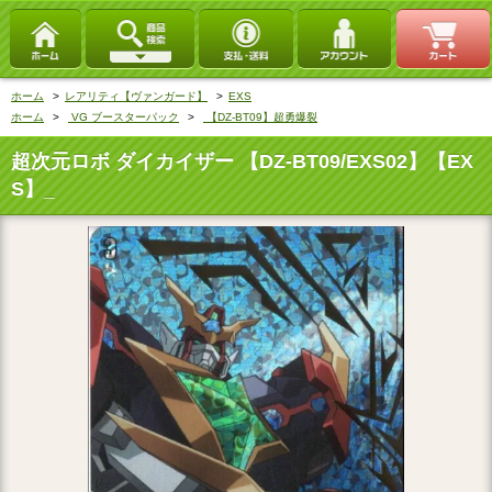
ホーム
>
レアリティ【ヴァンガード】
>
EXS
ホーム
>
VG ブースターパック
>
【DZ-BT09】超勇爆裂
超次元ロボ ダイカイザー 【DZ-BT09/EXS02】【EX
S】_