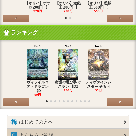
【オリパ】ポケ
【オリパ】遊戯
【オリパ】遊戯
【オリパ】
カ 200円 【
王 200円 【
王 500円 【
エマ 200
220円
220円
550円
220円
<
>
ランキング
No.1
No.2
No.3
No.4
ヴィライルコ
衛護の運び手 ケ
ディヴァインシ
光弓の騎士 
ア・ドラゴン
スラン 【DZ
スター そるべ
アー 【DZ
【D
100円
30円
30円
50円
<
>
はじめての方へ
よくあるご質問