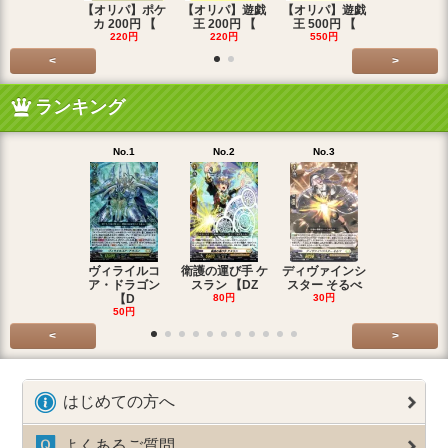
【オリパ】ポケ
【オリパ】遊戯
【オリパ】遊戯
【オリパ】
カ 200円 【
王 200円 【
王 500円 【
エマ 200
220円
220円
550円
220円
<
>
ランキング
No.1
No.2
No.3
No.4
ヴィライルコ
衛護の運び手 ケ
ディヴァインシ
光弓の騎士 
ア・ドラゴン
スラン 【DZ
スター そるべ
アー 【DZ
【D
80円
30円
30円
50円
<
>
はじめての方へ
よくあるご質問