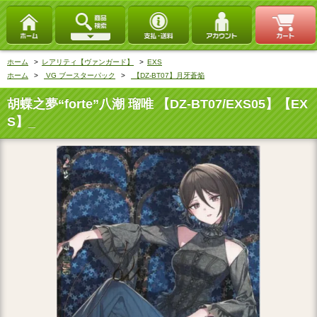
ホーム
>
レアリティ【ヴァンガード】
>
EXS
ホーム
>
VG ブースターパック
>
【DZ-BT07】月牙蒼焔
胡蝶之夢“forte”八潮 瑠唯 【DZ-BT07/EXS05】【EX
S】_