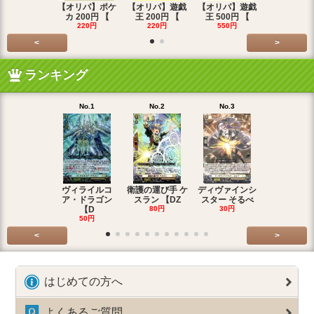
【オリパ】ポケ
【オリパ】遊戯
【オリパ】遊戯
【オリパ】
カ 200円 【
王 200円 【
王 500円 【
エマ 200
220円
220円
550円
220円
<
>
ランキング
No.1
No.2
No.3
No.4
ヴィライルコ
衛護の運び手 ケ
ディヴァインシ
光弓の騎士 
ア・ドラゴン
スラン 【DZ
スター そるべ
アー 【DZ
【D
80円
30円
30円
50円
<
>
はじめての方へ
よくあるご質問