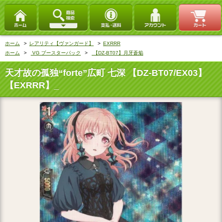
ホーム
>
レアリティ【ヴァンガード】
>
EXRRR
ホーム
>
VG ブースターパック
>
【DZ-BT07】月牙蒼焔
天才故の孤独“forte”広町 七深 【DZ-BT07/EX03】
【EXRRR】_