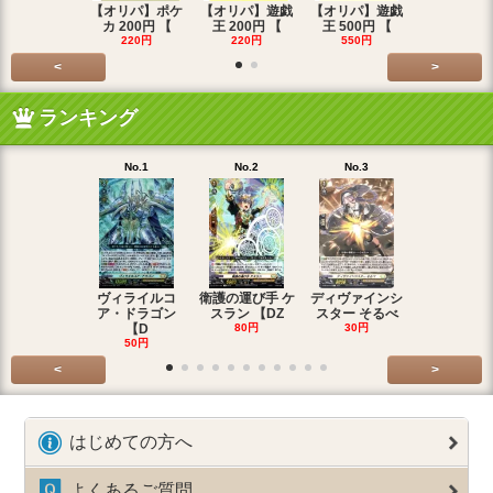
【オリパ】ポケ
【オリパ】遊戯
【オリパ】遊戯
【オリパ】
カ 200円 【
王 200円 【
王 500円 【
エマ 200
220円
220円
550円
220円
<
>
ランキング
No.1
No.2
No.3
No.4
ヴィライルコ
衛護の運び手 ケ
ディヴァインシ
光弓の騎士 
ア・ドラゴン
スラン 【DZ
スター そるべ
アー 【DZ
【D
80円
30円
30円
50円
<
>
はじめての方へ
よくあるご質問