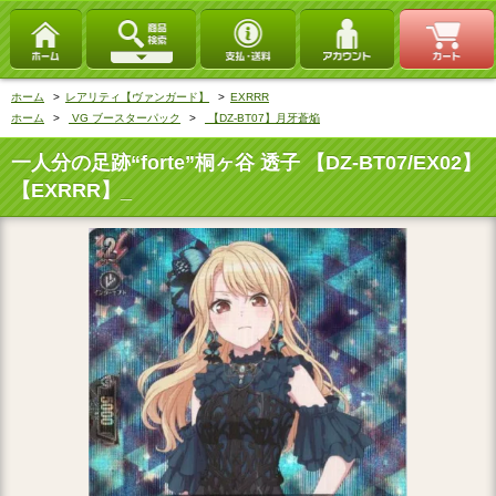
ホーム
>
レアリティ【ヴァンガード】
>
EXRRR
ホーム
>
VG ブースターパック
>
【DZ-BT07】月牙蒼焔
一人分の足跡“forte”桐ヶ谷 透子 【DZ-BT07/EX02】
【EXRRR】_