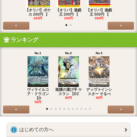
【オリパ】ポケ
【オリパ】遊戯
【オリパ】遊戯
【オリパ】
カ 200円 【
王 200円 【
王 500円 【
エマ 200
220円
220円
550円
220円
<
>
ランキング
No.1
No.2
No.3
No.4
ヴィライルコ
衛護の運び手 ケ
ディヴァインシ
光弓の騎士 
ア・ドラゴン
スラン 【DZ
スター そるべ
アー 【DZ
【D
80円
30円
30円
50円
<
>
はじめての方へ