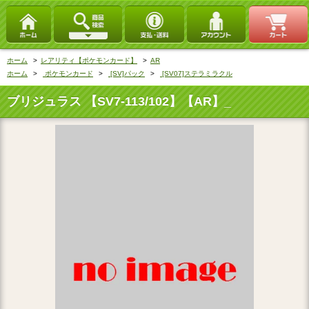
ホーム
>
レアリティ【ポケモンカード】
>
AR
ホーム
>
ポケモンカード
>
[SV]パック
>
[SV07]ステラミラクル
ブリジュラス 【SV7-113/102】【AR】_