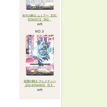
光弓の騎士 ムミアー 【DZ-
BT04/057】【R】_
30円
哀憫の騎士 グレドナッハ
【DZ-BT04/095】【C】_
30円