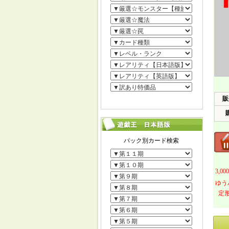
販
3,
ゆう
定