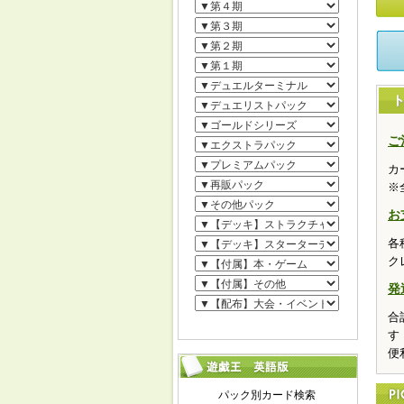
ご
カ
※
お
各
ク
発
合
す
便