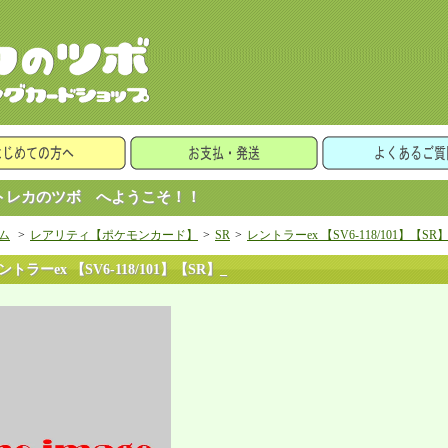
レカのツボ へようこそ！！
ム
>
レアリティ【ポケモンカード】
>
SR
>
レントラーex 【SV6-118/101】【SR】
ントラーex 【SV6-118/101】【SR】_