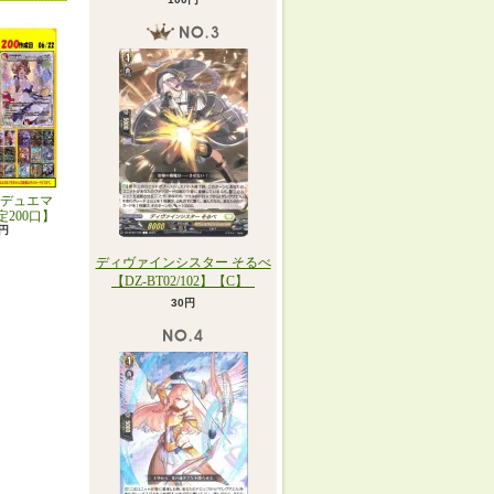
デュエマ
定200口】
0円
ディヴァインシスター そるべ
【DZ-BT02/102】【C】_
30円