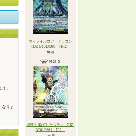
ヴィライルコア・ドラゴン
【DZ-BT01/039】【RR】_
50円
。
ます。
になりま
衛護の運び手 ケスラン 【DZ-
BT01/066】【R】_
100円