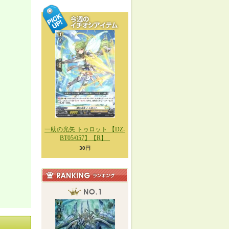
一助の光矢 トゥロット 【DZ-
BT05/057】【R】_
30円