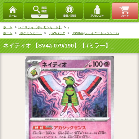
ホーム
>
レアリティ【ポケモンカード】
>
‐
ホーム
>
ポケモンカード
>
[SV]パック
>
[SV04a]シャイニートレジャーex
ネイティオ 【SV4a-079/190】【‐/ミラー】_