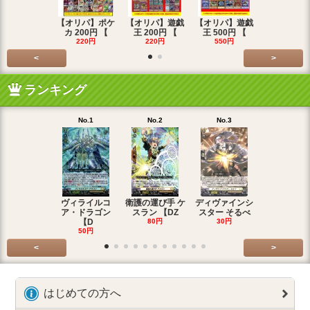
【オリパ】ポケ
【オリパ】遊戯
【オリパ】遊戯
【オリパ】
カ 200円 【
王 200円 【
王 500円 【
エマ 200
220円
220円
550円
220円
<
>
ランキング
No.1
No.2
No.3
No.4
ヴィライルコ
衛護の運び手 ケ
ディヴァインシ
光弓の騎士 
ア・ドラゴン
スラン 【DZ
スター そるべ
アー 【DZ
【D
80円
30円
30円
50円
<
>
はじめての方へ