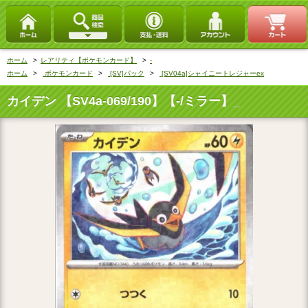
ホーム
>
レアリティ【ポケモンカード】
>
‐
ホーム
>
ポケモンカード
>
[SV]パック
>
[SV04a]シャイニートレジャーex
カイデン 【SV4a-069/190】【‐/ミラー】_