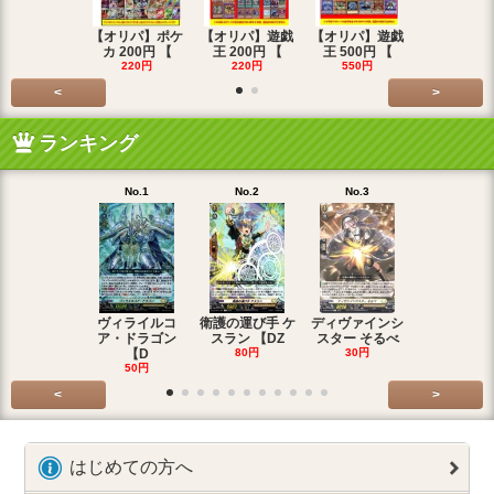
【オリパ】ポケ
【オリパ】遊戯
【オリパ】遊戯
【オリパ】
カ 200円 【
王 200円 【
王 500円 【
エマ 200
220円
220円
550円
220円
<
>
ランキング
No.1
No.2
No.3
No.4
ヴィライルコ
衛護の運び手 ケ
ディヴァインシ
光弓の騎士 
ア・ドラゴン
スラン 【DZ
スター そるべ
アー 【DZ
【D
80円
30円
30円
50円
<
>
はじめての方へ