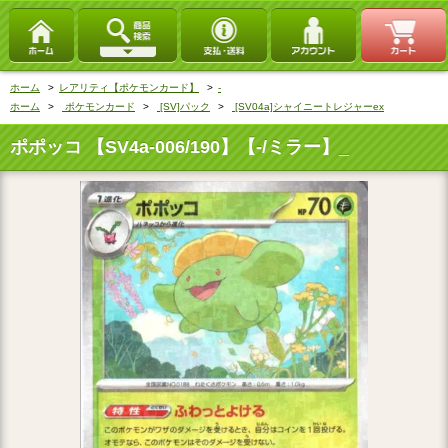
ホーム
>
レアリティ【ポケモンカード】
>
‐
ホーム
>
ポケモンカード
>
[SV]パック
>
[SV04a]シャイニートレジャーex
ポポッコ 【SV4a-006/190】【‐/ミラー】_