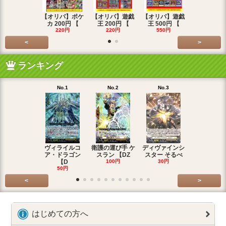
【オリパ】ポケ
【オリパ】遊戯
【オリパ】遊戯
【オリパ】
カ 200円 【
王 200円 【
王 500円 【
エマ 200
220円
220円
550円
220円
<
>
ランキング
No.1
No.2
No.3
No.4
ヴィライルコ
衛護の運び手 ケ
ディヴァインシ
光弓の騎士 
ア・ドラゴン
スラン 【DZ
スター そるべ
アー 【DZ
【D
100円
30円
30円
50円
<
>
はじめての方へ