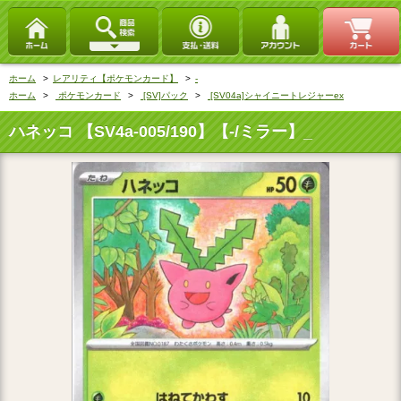
ホーム
>
レアリティ【ポケモンカード】
>
‐
ホーム
>
ポケモンカード
>
[SV]パック
>
[SV04a]シャイニートレジャーex
ハネッコ 【SV4a-005/190】【‐/ミラー】_