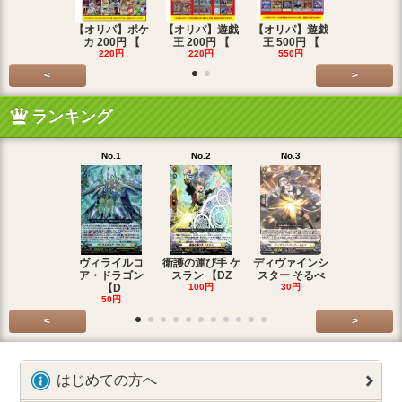
【オリパ】ポケ
【オリパ】遊戯
【オリパ】遊戯
【オリパ】
カ 200円 【
王 200円 【
王 500円 【
エマ 200
220円
220円
550円
220円
<
>
ランキング
No.1
No.2
No.3
No.4
ヴィライルコ
衛護の運び手 ケ
ディヴァインシ
光弓の騎士 
ア・ドラゴン
スラン 【DZ
スター そるべ
アー 【DZ
【D
100円
30円
30円
50円
<
>
はじめての方へ