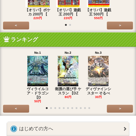
【オリパ】ポケ
【オリパ】遊戯
【オリパ】遊戯
【オリパ】
カ 200円 【
王 200円 【
王 500円 【
エマ 200
220円
220円
550円
220円
<
>
ランキング
No.1
No.2
No.3
No.4
ヴィライルコ
衛護の運び手 ケ
ディヴァインシ
光弓の騎士 
ア・ドラゴン
スラン 【DZ
スター そるべ
アー 【DZ
【D
80円
30円
30円
50円
<
>
はじめての方へ