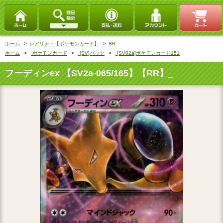
ホーム
>
レアリティ【ポケモンカード】
>
RR
ホーム
>
ポケモンカード
>
[SV]パック
>
[SV02a]ポケモンカード151
フーディンex 【SV2a-065/165】【RR】_