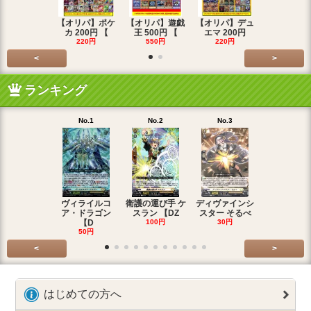
【オリパ】ポケ
【オリパ】遊戯
【オリパ】デュ
【オリパ】
カ 200円 【
王 500円 【
エマ 200円
エマ 500
220円
550円
220円
550円
<
>
ランキング
No.1
No.2
No.3
No.4
ヴィライルコ
衛護の運び手 ケ
ディヴァインシ
光弓の騎士 
ア・ドラゴン
スラン 【DZ
スター そるべ
アー 【DZ
【D
100円
30円
30円
50円
<
>
はじめての方へ