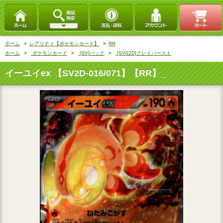
ホーム
>
レアリティ【ポケモンカード】
>
RR
ホーム
>
ポケモンカード
>
[SV]パック
>
[SV02D]クレイバースト
イーユイex 【SV2D-016/071】【RR】_