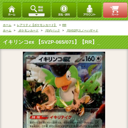
ホーム
>
レアリティ【ポケモンカード】
>
RR
ホーム
>
ポケモンカード
>
[SV]パック
>
[SV02P]スノーハザード
イキリンコex 【SV2P-065/071】【RR】_