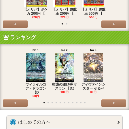
【オリパ】ポケ
【オリパ】遊戯
【オリパ】遊戯
【オリパ】
カ 200円 【
王 200円 【
王 500円 【
エマ 200
220円
220円
550円
220円
<
>
ランキング
No.1
No.2
No.3
No.4
ヴィライルコ
衛護の運び手 ケ
ディヴァインシ
光弓の騎士 
ア・ドラゴン
スラン 【DZ
スター そるべ
アー 【DZ
【D
100円
30円
30円
50円
<
>
はじめての方へ