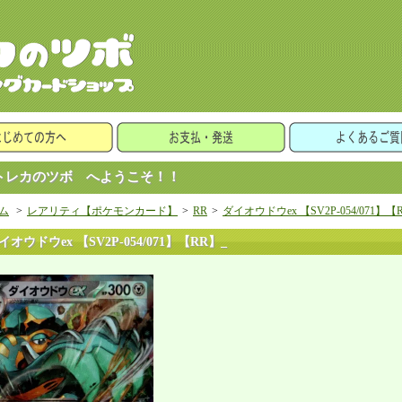
レカのツボ へようこそ！！
ム
>
レアリティ【ポケモンカード】
>
RR
>
ダイオウドウex 【SV2P-054/071】【
イオウドウex 【SV2P-054/071】【RR】_