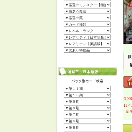
販
3,
ゆう
定