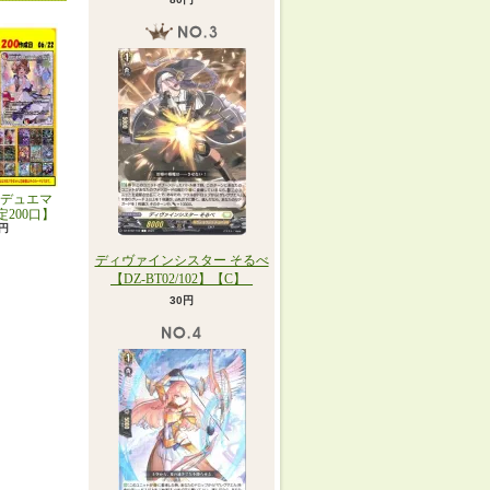
デュエマ
定200口】
0円
ディヴァインシスター そるべ
【DZ-BT02/102】【C】_
30円