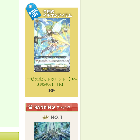
一助の光矢 トゥロット 【DZ-
BT05/057】【R】_
30円