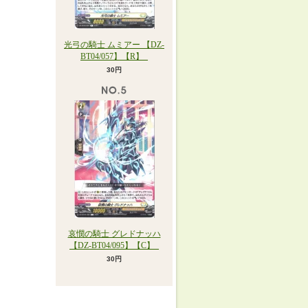
光弓の騎士 ムミアー 【DZ-
BT04/057】【R】_
30円
哀憫の騎士 グレドナッハ
【DZ-BT04/095】【C】_
30円