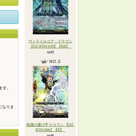
ヴィライルコア・ドラゴン
【DZ-BT01/039】【RR】_
50円
。
ます。
になりま
衛護の運び手 ケスラン 【DZ-
BT01/066】【R】_
80円