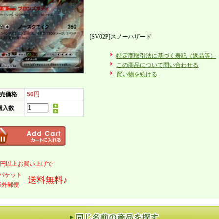
[SV02P]スノーハザード
特定商取引法に基づく表記（返品等）
この商品について問い合わせる
買い物を続ける
売価格
50円
購入数
000円以上お買い上げで
パケット
送料無料♪
形外郵便