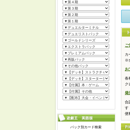
ご
カ
※
お
各
ク
発
合
す
便