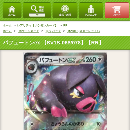
ホーム
>
レアリティ【ポケモンカード】
>
RR
ホーム
>
ポケモンカード
>
[SV]パック
>
[SV01S]スカーレットex
パフュートンex 【SV1S-068/078】【RR】_