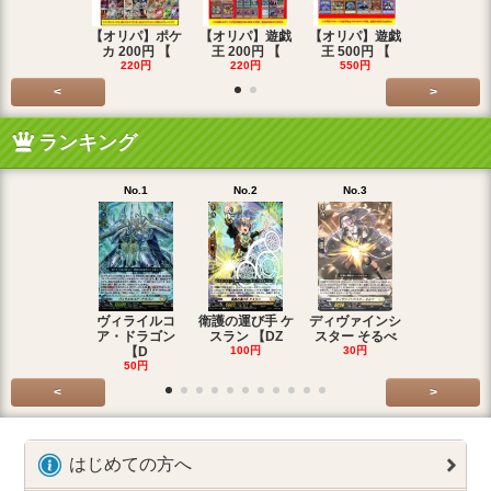
【オリパ】ポケ
【オリパ】遊戯
【オリパ】遊戯
【オリパ】
カ 200円 【
王 200円 【
王 500円 【
エマ 200
220円
220円
550円
220円
<
>
ランキング
No.1
No.2
No.3
No.4
ヴィライルコ
衛護の運び手 ケ
ディヴァインシ
光弓の騎士 
ア・ドラゴン
スラン 【DZ
スター そるべ
アー 【DZ
【D
100円
30円
30円
50円
<
>
はじめての方へ