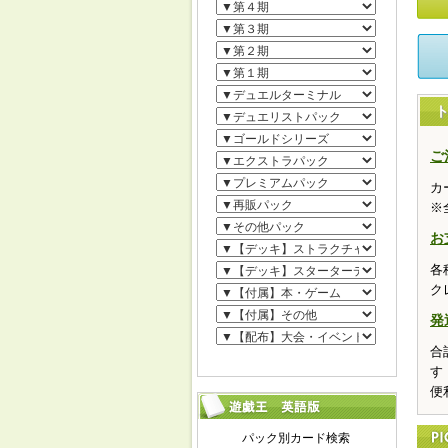
ご
カ
※
お
各
ク
発
合
す
便