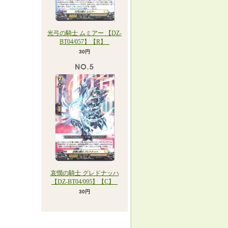
光弓の騎士 ムミアー 【DZ-
BT04/057】【R】_
30円
哀憫の騎士 グレドナッハ
【DZ-BT04/095】【C】_
30円