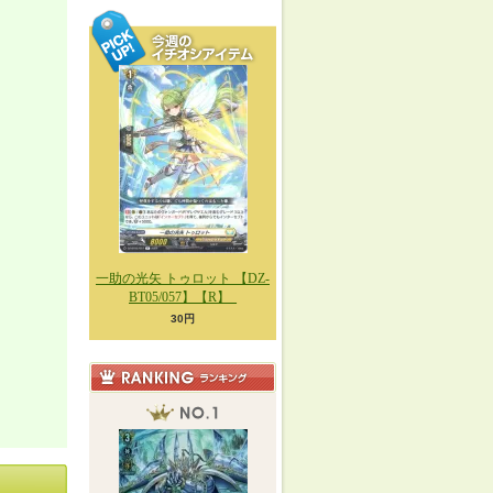
一助の光矢 トゥロット 【DZ-
BT05/057】【R】_
30円