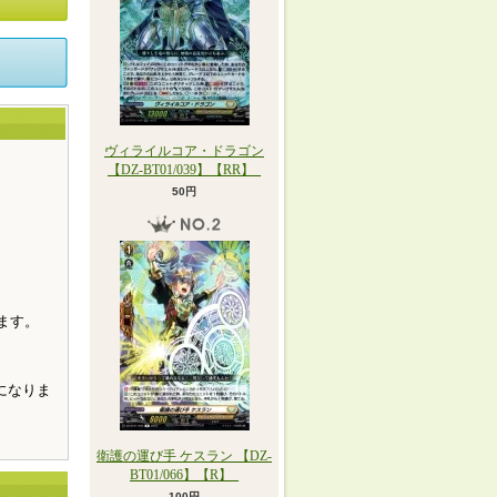
ヴィライルコア・ドラゴン
【DZ-BT01/039】【RR】_
50円
。
ます。
になりま
衛護の運び手 ケスラン 【DZ-
BT01/066】【R】_
100円