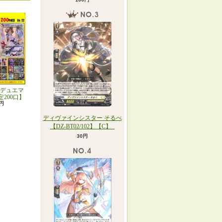
デュエマ
定200口】
0円
ディヴァインシスター そるべ
【DZ-BT02/102】【C】_
30円