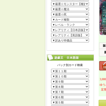
販
3,
ゆう
定