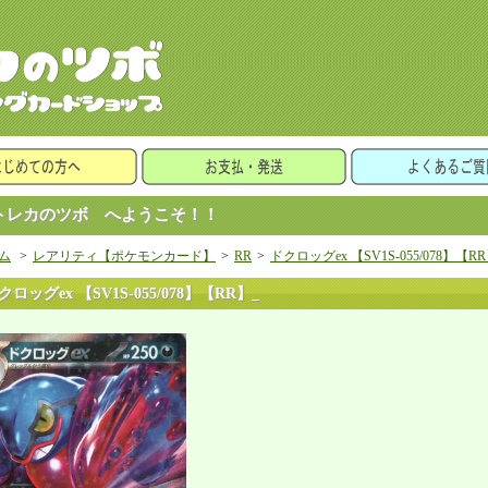
レカのツボ へようこそ！！
ム
>
レアリティ【ポケモンカード】
>
RR
>
ドクロッグex 【SV1S-055/078】【RR
クロッグex 【SV1S-055/078】【RR】_