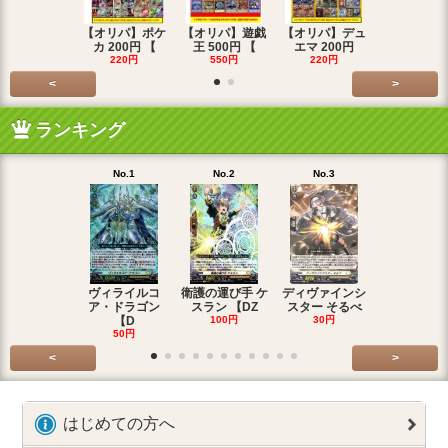
【オリパ】ポケ
【オリパ】遊戯
【オリパ】デュ
【オリパ】
カ 200円 【
王 500円 【
エマ 200円
エマ 500
220円
550円
220円
550円
<
>
ランキング
No.1
No.2
No.3
No.4
ヴィライルコ
衛護の運び手 ケ
ディヴァインシ
光弓の騎士 
ア・ドラゴン
スラン 【DZ
スター そるべ
アー 【DZ
【D
100円
30円
30円
50円
<
>
はじめての方へ