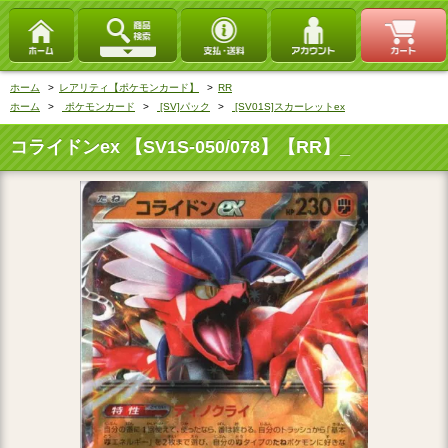
ホーム
>
レアリティ【ポケモンカード】
>
RR
ホーム
>
ポケモンカード
>
[SV]パック
>
[SV01S]スカーレットex
コライドンex 【SV1S-050/078】【RR】_