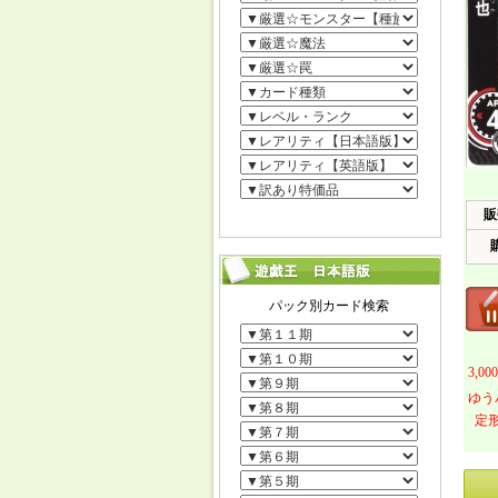
販
3,
ゆう
定