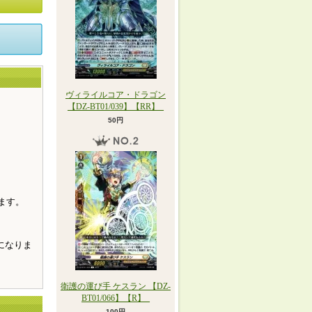
ヴィライルコア・ドラゴン
【DZ-BT01/039】【RR】_
50円
。
ます。
になりま
衛護の運び手 ケスラン 【DZ-
BT01/066】【R】_
100円