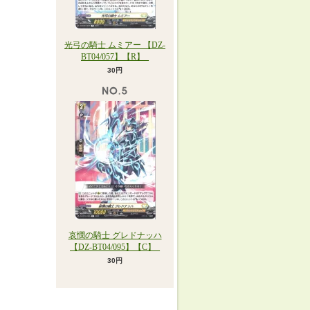
光弓の騎士 ムミアー 【DZ-
BT04/057】【R】_
30円
哀憫の騎士 グレドナッハ
【DZ-BT04/095】【C】_
30円