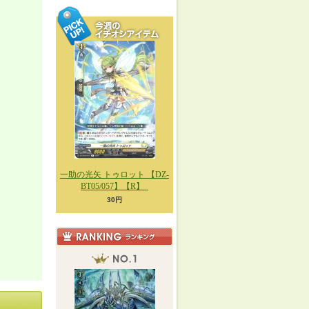
一助の光矢 トゥロット 【DZ-
BT05/057】【R】_
30円