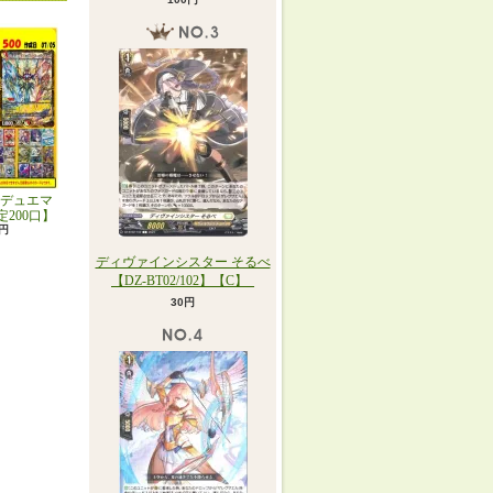
デュエマ
定200口】
0円
ディヴァインシスター そるべ
【DZ-BT02/102】【C】_
30円