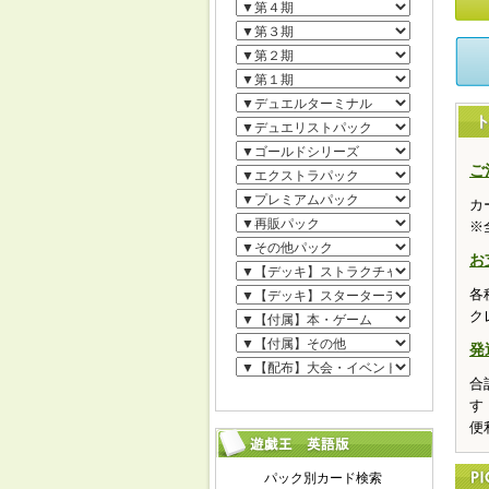
ご
カ
※
お
各
ク
発
合
す
便