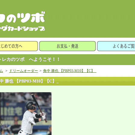
レカのツボ へようこそ！！
ム
>
ドリームオーダー
>
角中 勝也 【PBP03-M10】【C】_
中 勝也 【PBP03-M10】【C】_