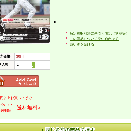
■
特定商取引法に基づく表記（返品等）
この商品について問い合わせる
買い物を続ける
売価格
30円
購入数
000円以上お買い上げで
パケット
送料無料♪
形外郵便