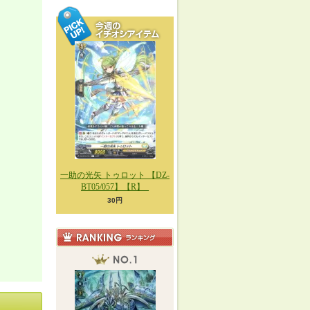
一助の光矢 トゥロット 【DZ-
BT05/057】【R】_
30円