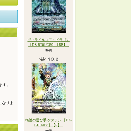
ヴィライルコア・ドラゴン
【DZ-BT01/039】【RR】_
50円
。
ます。
になりま
衛護の運び手 ケスラン 【DZ-
BT01/066】【R】_
80円