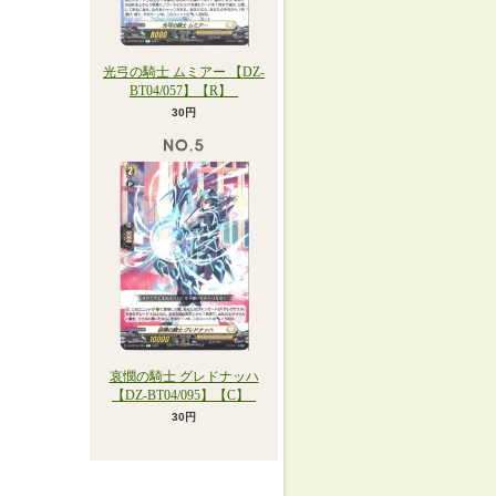
光弓の騎士 ムミアー 【DZ-
BT04/057】【R】_
30円
哀憫の騎士 グレドナッハ
【DZ-BT04/095】【C】_
30円