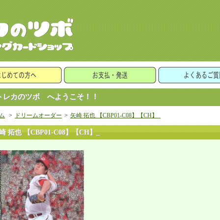
レカのツボ へようこそ！！
ム
>
ドリームオーダー
>
矢崎 拓也 【CBP01-C08】【CH】_
崎 拓也 【CBP01-C08】【CH】_