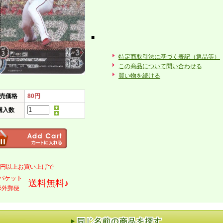
■
特定商取引法に基づく表記（返品等）
この商品について問い合わせる
買い物を続ける
売価格
80円
購入数
000円以上お買い上げで
パケット
送料無料♪
形外郵便