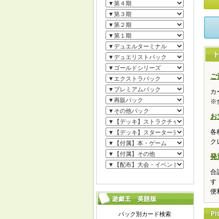
ご
カ
※
お
各
ク
発
合
す
便