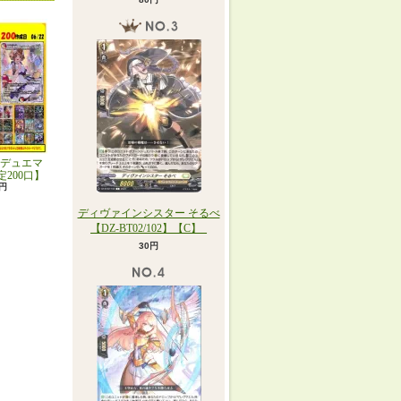
デュエマ
定200口】
0円
ディヴァインシスター そるべ
【DZ-BT02/102】【C】_
30円