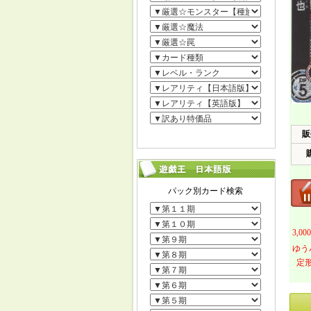
販
3,
ゆう
定