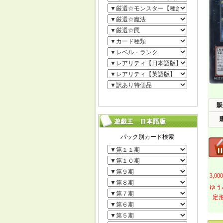
販
3,
ゆう
定