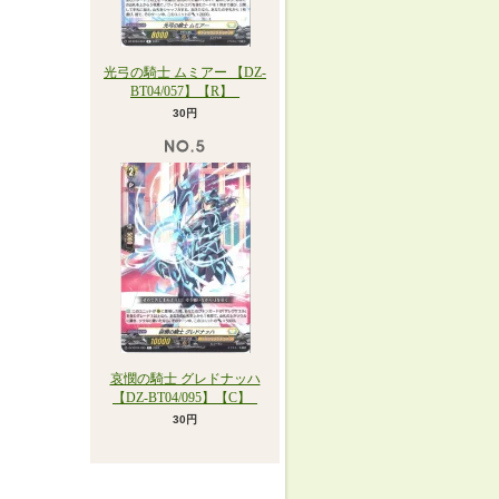
光弓の騎士 ムミアー 【DZ-
BT04/057】【R】_
30円
哀憫の騎士 グレドナッハ
【DZ-BT04/095】【C】_
30円