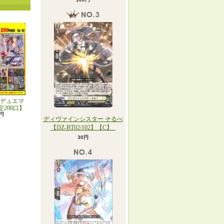
デュエマ
定200口】
0円
ディヴァインシスター そるべ
【DZ-BT02/102】【C】_
30円