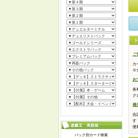
ご
カ
※
お
各
ク
発
合
す
便