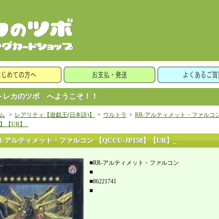
レカのツボ へようこそ！！
ム
>
レアリティ【遊戯王(日本語)】
>
ウルトラ
>
RR-アルティメット・ファルコン 
58】【UR】_
R-アルティメット・ファルコン 【QCCU-JP158】【UR】_
■RR-アルティメット・ファルコン
■
■86221741
■