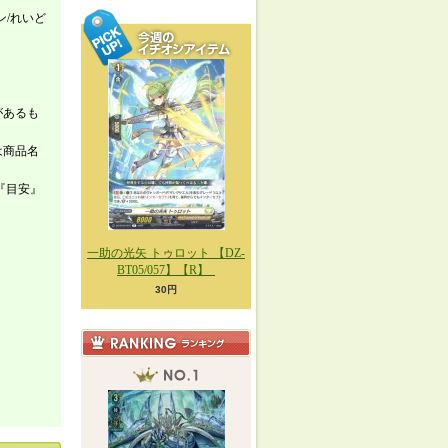
ン/れいど
があるも
は商品名
『目安』
一助の光矢 トゥロット 【DZ-
BT05/057】【R】_
30円