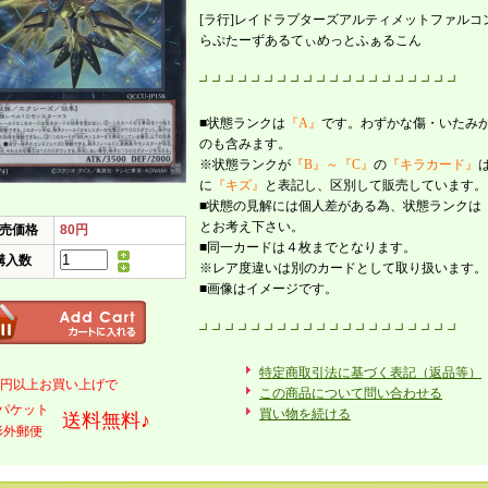
[ラ行]レイドラプターズアルティメットファルコ
らぷたーずあるてぃめっとふぁるこん
┛┛┛┛┛┛┛┛┛┛┛┛┛┛┛┛┛┛┛┛
■状態ランクは
『A』
です。わずかな傷・いたみ
のも含みます。
※状態ランクが
『B』～『C』
の
『キラカード』
に
『キズ』
と表記し、区別して販売しています。
■状態の見解には個人差がある為、状態ランクは
とお考え下さい。
売価格
80円
■同一カードは４枚までとなります。
購入数
※レア度違いは別のカードとして取り扱います。
■画像はイメージです。
┛┛┛┛┛┛┛┛┛┛┛┛┛┛┛┛┛┛┛┛
特定商取引法に基づく表記（返品等）
000円以上お買い上げで
この商品について問い合わせる
パケット
買い物を続ける
送料無料♪
形外郵便