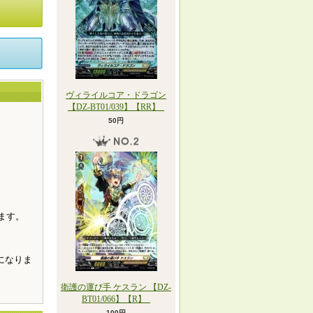
ヴィライルコア・ドラゴン
【DZ-BT01/039】【RR】_
50円
。
ます。
になりま
衛護の運び手 ケスラン 【DZ-
BT01/066】【R】_
100円