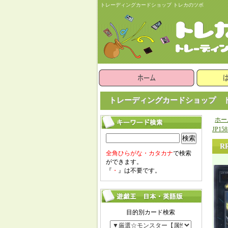
トレーディングカードショップ トレカのツボ
トレーディングカードショップ ト
ホー
JP1
検索
R
全角ひらがな・カタカナ
で検索
ができます。
『
・
』は不要です。