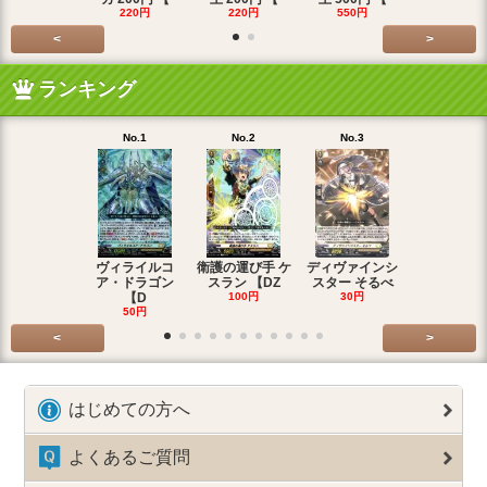
220円
220円
550円
220円
<
>
ランキング
No.1
No.2
No.3
No.4
ヴィライルコ
衛護の運び手 ケ
ディヴァインシ
光弓の騎士 
ア・ドラゴン
スラン 【DZ
スター そるべ
アー 【DZ
【D
100円
30円
30円
50円
<
>
はじめての方へ
よくあるご質問