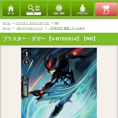
ホーム
>
レアリティ【ヴァンガード】
>
RR
ホーム
>
VG ブースターパック
>
【V-BT02】最強！チームAL4
ブラスター・ダガー 【V-BT02/014】【RR】_