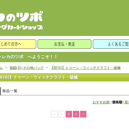
レカのツボ へようこそ！！
ム
>
遊戯(日) その他パック
>
【RV01】トゥーン・ウィッチクラフト・破械
RV01】トゥーン・ウィッチクラフト・破械
商品一覧
おすすめ順
|
価格順
|
新
<
1
2
3
>