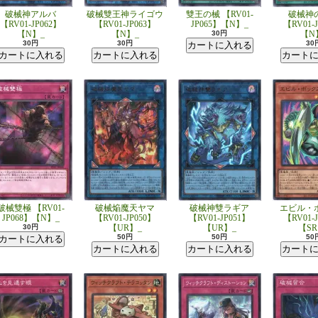
破械神アルバ
破械雙王神ライゴウ
雙王の械 【RV01-
破械神
【RV01-JP062】
【RV01-JP063】
JP065】【N】_
【RV01-
【N】_
【N】_
30円
【N
30円
30円
30
破械雙極 【RV01-
破械焔魔天ヤマ
破械神雙ラギア
エビル・
JP068】【N】_
【RV01-JP050】
【RV01-JP051】
【RV01-
30円
【UR】_
【UR】_
【SR
50円
50円
50