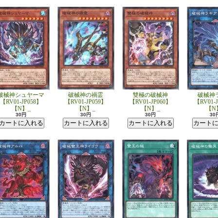
破械神シュヤーマ
破械神の禍霊
雙極の破械神
破械神
【RV01-JP058】
【RV01-JP059】
【RV01-JP060】
【RV01-
【N】_
【N】_
【N】_
【N
30円
30円
30円
30