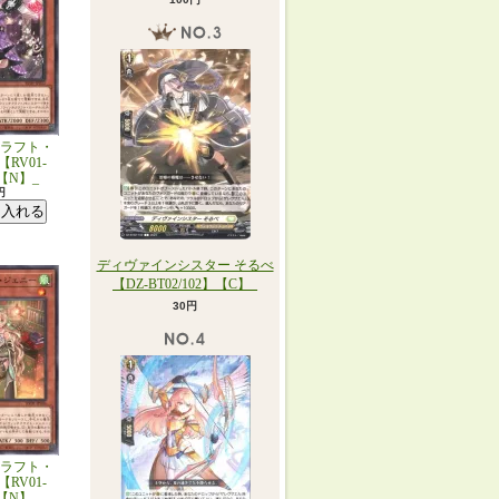
ラフト・
RV01-
】【N】_
円
ディヴァインシスター そるべ
【DZ-BT02/102】【C】_
30円
ラフト・
RV01-
】【N】_