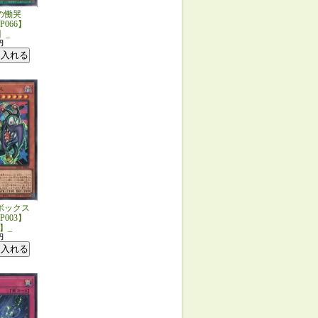
の慟哭
JP066】
】_
円
ボックス
JP003】
】_
円