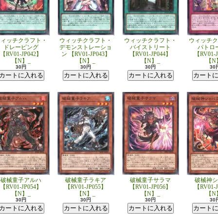
ウィッチクラフト・
ウィッチクラフト・
ウィッチクラフト・
ウィッチク
ドレーピング
デモンストレーショ
バイストリート
パトロ
【RV01-JP042】
ン 【RV01-JP043】
【RV01-JP044】
【RV01-
【N】_
【N】_
【N】_
【N
30円
30円
30円
30
破械童子アルハ
破械童子ラキア
破械童子サラマ
破械神シ
【RV01-JP054】
【RV01-JP055】
【RV01-JP056】
【RV01-
【N】_
【N】_
【N】_
【N
30円
30円
30円
30