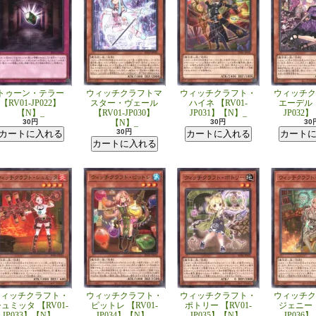
トゥーン・テラー
ウィッチクラフトマ
ウィッチクラフト・
ウィッチク
【RV01-JP022】
スター・ヴェール
ハイネ 【RV01-
エーデル 【
【N】_
【RV01-JP030】
JP031】【N】_
JP032
30円
【N】_
30円
30
30円
ウィッチクラフト・
ウィッチクラフト・
ウィッチクラフト・
ウィッチク
ュミッタ 【RV01-
ピットレ 【RV01-
ポトリー 【RV01-
ジェニー 【
JP033】【N】_
JP034】【N】_
JP035】【N】_
JP036