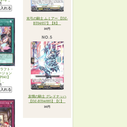
円
光弓の騎士 ムミアー 【DZ-
BT04/057】【R】_
30円
ラフト・
ージョン
JP041】
】_
円
哀憫の騎士 グレドナッハ
【DZ-BT04/095】【C】_
30円