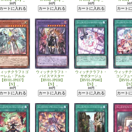
30円
30円
30円
30
ウィッチクラフトゴ
ウィッチクラフト・
ウィッチクラフト・
ウィッチク
ーレム・アルル
バイスマスター
サボタージュ
コンフュ
【RV01-JP037】
【RV01-JP038】
【RV01-JP040】
【RV01-
【N】_
【N】_
【N】_
【N
30円
30円
30円
30