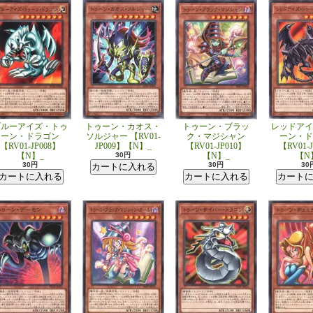
ブルーアイズ・トゥ
トゥーン・カオス・
トゥーン・ブラッ
レッドアイ
ーン・ドラゴン
ソルジャー 【RV01-
ク・マジシャン
ーン・ド
【RV01-JP008】
JP009】【N】_
【RV01-JP010】
【RV01-
【N】_
30円
【N】_
【N
30円
30円
30