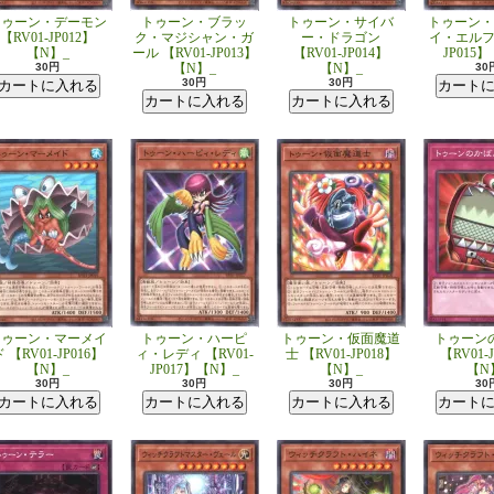
トゥーン・デーモン
トゥーン・ブラッ
トゥーン・サイバ
トゥーン・
【RV01-JP012】
ク・マジシャン・ガ
ー・ドラゴン
イ・エルフ 
【N】_
ール 【RV01-JP013】
【RV01-JP014】
JP015
30円
【N】_
【N】_
30
30円
30円
トゥーン・マーメイ
トゥーン・ハーピ
トゥーン・仮面魔道
トゥーン
 【RV01-JP016】
ィ・レディ 【RV01-
士 【RV01-JP018】
【RV01-
【N】_
JP017】【N】_
【N】_
【N
30円
30円
30円
30