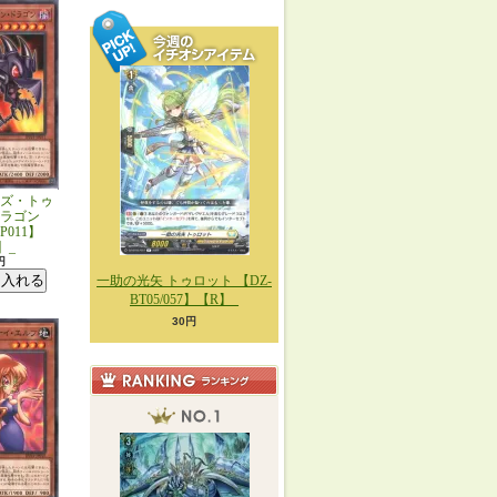
ズ・トゥ
ラゴン
JP011】
】_
円
一助の光矢 トゥロット 【DZ-
BT05/057】【R】_
30円