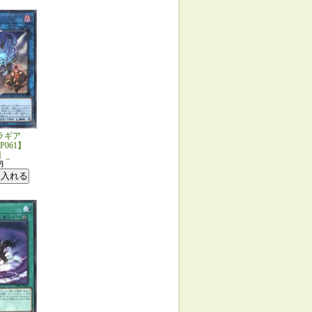
ラギア
JP061】
】_
円