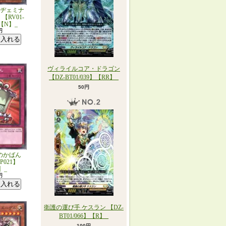
ヂェミナ
【RV01-
】【N】_
円
ヴィライルコア・ドラゴン
【DZ-BT01/039】【RR】_
50円
のかばん
JP021】
】_
円
衛護の運び手 ケスラン 【DZ-
BT01/066】【R】_
100円