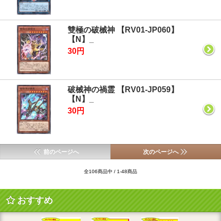
雙極の破械神 【RV01-JP060】
【N】_
30円
破械神の禍霊 【RV01-JP059】
【N】_
30円
前のページへ
次のページへ
全106商品中 / 1-48商品
おすすめ