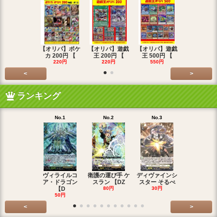
【オリパ】ポケ
【オリパ】遊戯
【オリパ】遊戯
【オリパ】
カ 200円 【
王 200円 【
王 500円 【
エマ 200
220円
220円
550円
220円
<
>
ランキング
No.1
No.2
No.3
No.4
ヴィライルコ
衛護の運び手 ケ
ディヴァインシ
光弓の騎士 
ア・ドラゴン
スラン 【DZ
スター そるべ
アー 【DZ
【D
80円
30円
30円
50円
<
>