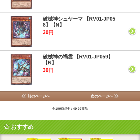
破械神シュヤーマ 【RV01-JP05
8】【N】_
30円
破械神の禍霊 【RV01-JP059】
【N】_
30円
前のページへ
次のページへ
全106商品中 / 49-96商品
おすすめ