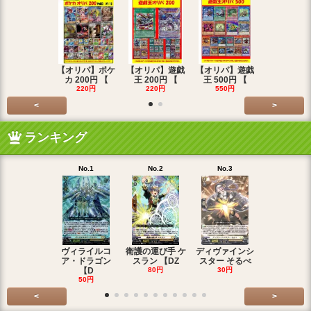
【オリパ】ポケ
【オリパ】遊戯
【オリパ】遊戯
【オリパ】
カ 200円 【
王 200円 【
王 500円 【
エマ 200
220円
220円
550円
220円
<
>
ランキング
No.1
No.2
No.3
No.4
ヴィライルコ
衛護の運び手 ケ
ディヴァインシ
光弓の騎士 
ア・ドラゴン
スラン 【DZ
スター そるべ
アー 【DZ
【D
80円
30円
30円
50円
<
>