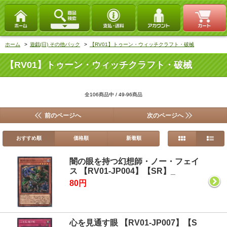
ホーム
>
遊戯(日) その他パック
>
【RV01】トゥーン・ウィッチクラフト・破械
【RV01】トゥーン・ウィッチクラフト・破械
全106商品中 / 49-96商品
前のページへ
次のページへ
おすすめ順
価格順
新着順
闇の眼を持つ幻想師・ノー・フェイ
ス 【RV01-JP004】【SR】_
80円
心を見通す眼 【RV01-JP007】【S