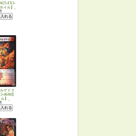
25-EX3-
U/ホイル】_
円
ルゲドス
3-46/80】
イル】_
円