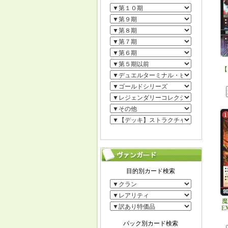
【
魔
E