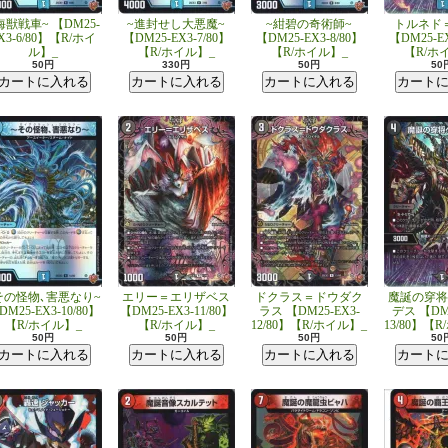
海獣戦車~ 【DM25-
~進封せし大悪魔~
~紺碧の奇術師~
トルネド
X3-6/80】【R/ホイ
【DM25-EX3-7/80】
【DM25-EX3-8/80】
【DM25-EX
ル】_
【R/ホイル】_
【R/ホイル】_
【R/ホ
50円
330円
50円
50
その怪物､害悪なり~
エリー＝エリザベス
ドクラス＝ドウダク
魔誕の穿将
DM25-EX3-10/80】
【DM25-EX3-11/80】
ラス 【DM25-EX3-
デス 【DM2
【R/ホイル】_
【R/ホイル】_
12/80】【R/ホイル】_
13/80】【
50円
50円
50円
50