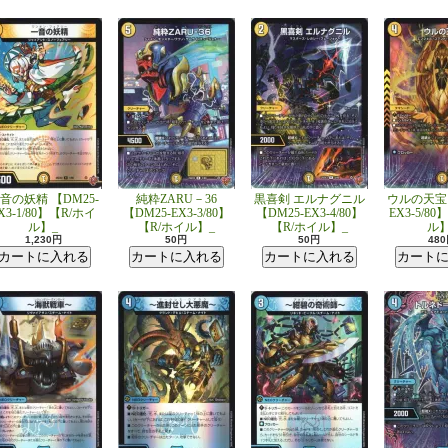
音の妖精 【DM25-
純粋ZARU－36
黒喜剣 エルナグニル
ウルの天宝 
X3-1/80】【R/ホイ
【DM25-EX3-3/80】
【DM25-EX3-4/80】
EX3-5/8
ル】_
【R/ホイル】_
【R/ホイル】_
ル】
1,230円
50円
50円
48