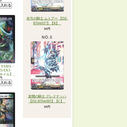
円
光弓の騎士 ムミアー 【DZ-
BT04/057】【R】_
30円
YAMA－
5-EX3-
R/ホイル】_
0円
哀憫の騎士 グレドナッハ
【DZ-BT04/095】【C】_
30円