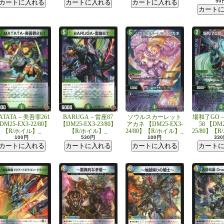
50
ATATA－美吾罪261
BARUGA－雷座87
ソウルスカーレット
場和了GO－
DM25-EX3-22/80】
【DM25-EX3-23/80】
アカネ 【DM25-EX3-
58 【DM2
【R/ホイル】_
【R/ホイル】_
24/80】【R/ホイル】_
25/80】【
100円
530円
100円
33