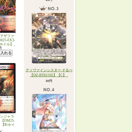
アザファ
25-EX3-
R/ホイル】_
円
ディヴァインシスター そるべ
【DZ-BT02/102】【C】_
30円
ンジャラ
【DM25-
0】【R/ホイ
_