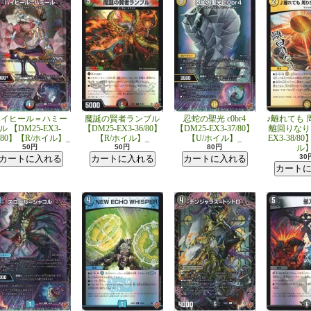
ハイヒール＝ハミー
魔誕の賢者ランブル
忍蛇の聖光 c0br4
♪離れても 
ル 【DM25-EX3-
【DM25-EX3-36/80】
【DM25-EX3-37/80】
離回りなり 
5/80】【R/ホイル】_
【R/ホイル】_
【U/ホイル】_
EX3-38/8
50円
50円
80円
ル】
30