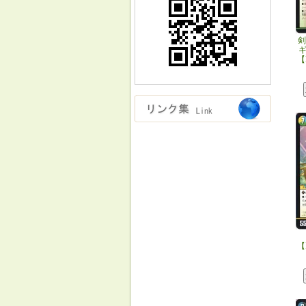
剣
【
【