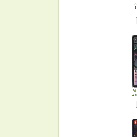
【
逢
4