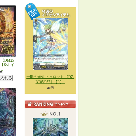
【DM25-
0】【R/ホイ
_
0円
一助の光矢 トゥロット 【DZ-
BT05/057】【R】_
30円