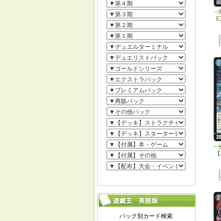
~
E
~
【