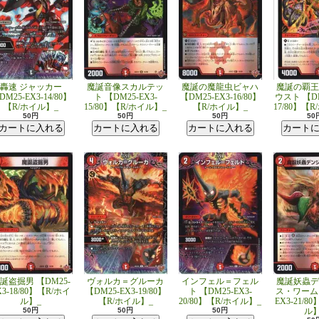
轟速 ジャッカー
魔誕音像スカルテッ
魔誕の魔龍虫ビャハ
魔誕の覇王
DM25-EX3-14/80】
ト 【DM25-EX3-
【DM25-EX3-16/80】
ウスト 【DM
【R/ホイル】_
15/80】【R/ホイル】_
【R/ホイル】_
17/80】【
50円
50円
50円
50
誕盗掘男 【DM25-
ヴォルカ＝グルーカ
インフェル＝フェル
魔誕妖蟲デ
X3-18/80】【R/ホイ
【DM25-EX3-19/80】
ト 【DM25-EX3-
ス・ワーム 
ル】_
【R/ホイル】_
20/80】【R/ホイル】_
EX3-21/8
50円
50円
50円
ル】