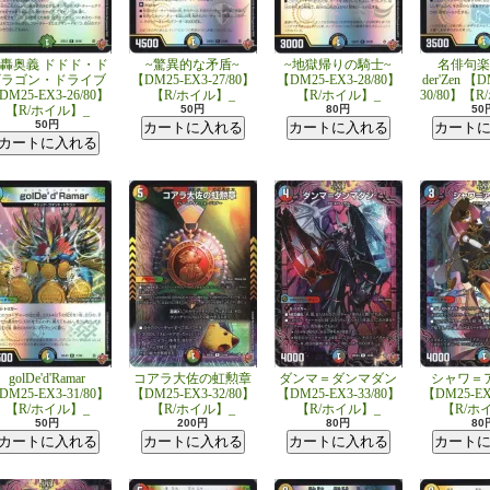
轟奥義 ドドド・ド
~驚異的な矛盾~
~地獄帰りの騎士~
名俳句楽 D
ギラゴン・ドライブ
【DM25-EX3-27/80】
【DM25-EX3-28/80】
der'Zen 【
DM25-EX3-26/80】
【R/ホイル】_
【R/ホイル】_
30/80】【
【R/ホイル】_
50円
80円
50
50円
golDe'd'Ramar
コアラ大佐の虹勲章
ダンマ＝ダンマダン
シャワ＝
DM25-EX3-31/80】
【DM25-EX3-32/80】
【DM25-EX3-33/80】
【DM25-EX
【R/ホイル】_
【R/ホイル】_
【R/ホイル】_
【R/ホ
50円
200円
80円
80