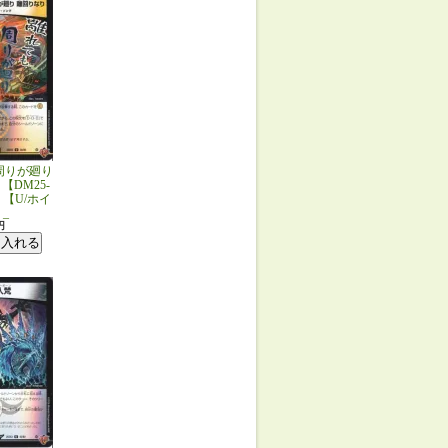
周りが廻り
【DM25-
0】【U/ホイ
_
円