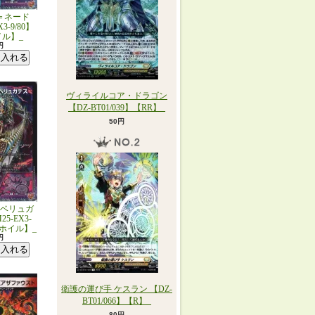
＝ネード
3-9/80】
イル】_
円
ヴィライルコア・ドラゴン
【DZ-BT01/039】【RR】_
50円
ベリュガ
5-EX3-
R/ホイル】_
円
衛護の運び手 ケスラン 【DZ-
BT01/066】【R】_
80円