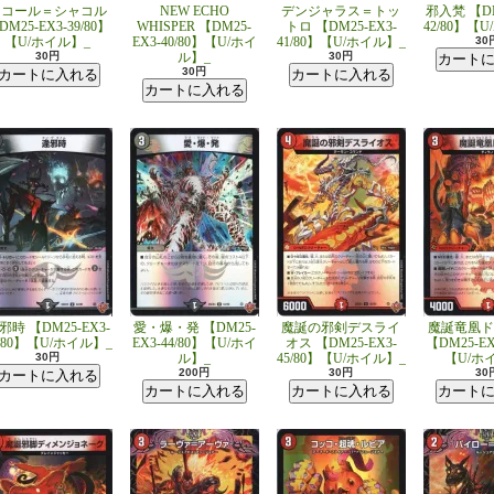
スコール＝シャコル
NEW ECHO
デンジャラス＝トッ
邪入梵 【DM
DM25-EX3-39/80】
WHISPER 【DM25-
トロ 【DM25-EX3-
42/80】【
【U/ホイル】_
EX3-40/80】【U/ホイ
41/80】【U/ホイル】_
30
30円
ル】_
30円
30円
邪時 【DM25-EX3-
愛・爆・発 【DM25-
魔誕の邪剣デスライ
魔誕竜凰ド
3/80】【U/ホイル】_
EX3-44/80】【U/ホイ
オス 【DM25-EX3-
【DM25-EX
30円
ル】_
45/80】【U/ホイル】_
【U/ホ
200円
30円
30