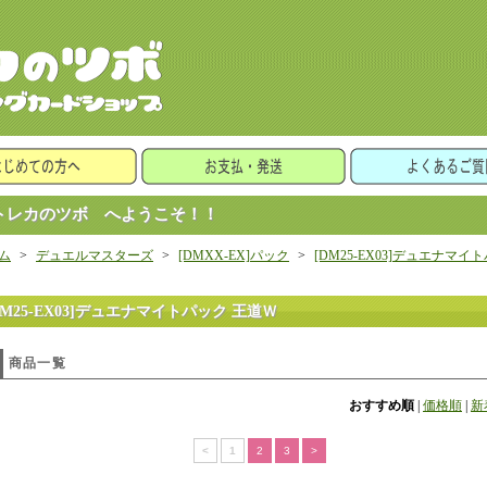
レカのツボ へようこそ！！
ム
>
デュエルマスターズ
>
[DMXX-EX]パック
>
[DM25-EX03]デュエナマイ
DM25-EX03]デュエナマイトパック 王道Ｗ
商品一覧
おすすめ順
|
価格順
|
新
<
1
2
3
>