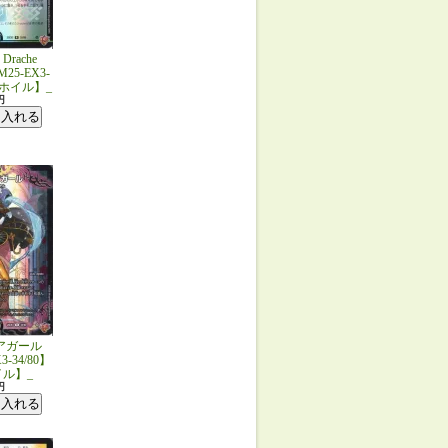
rache
DM25-EX3-
R/ホイル】_
円
アガール
3-34/80】
イル】_
円