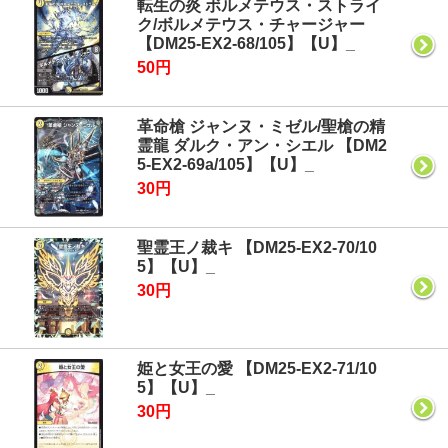
転生の炎 ボルメテウス・ストライ
ク/ボルメテウス・チャージャー
【DM25-EX2-68/105】【U】_
50円
革命槍 ジャンヌ・ミゼル/聖槍の精
霊龍 ダルク・アン・シエル 【DM2
5-EX2-69a/105】【U】_
30円
聖霊王ノ裁キ 【DM25-EX2-70/10
5】【U】_
30円
姫と女王の愛 【DM25-EX2-71/10
5】【U】_
30円