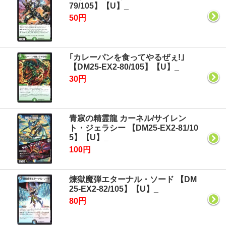
79/105】【U】_
50円
｢カレーパンを食ってやるぜぇ!｣
【DM25-EX2-80/105】【U】_
30円
青寂の精霊龍 カーネル/サイレン
ト・ジェラシー 【DM25-EX2-81/10
5】【U】_
100円
煉獄魔弾エターナル・ソード 【DM
25-EX2-82/105】【U】_
80円