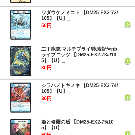
ワダウケノミコト 【DM25-EX2-72/
105】【U】_
50円
二丁龍銃 マルチプライ/龍素記号nb
ライプニッツ 【DM25-EX2-73a/10
5】【U】_
30円
シラハノトキメキ 【DM25-EX2-74/
105】【U】_
30円
姫と修羅の盾 【DM25-EX2-75/10
5】【U】_
50円