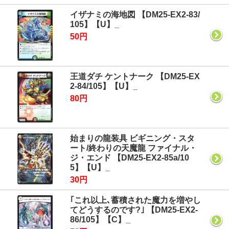
イザナミの海地図 【DM25-EX2-83/
105】【U】_
50円
王道ダチ ケントナーク 【DM25-EX
2-84/105】【U】_
80円
始まりの龍装具 ビギニング・スタ
ート/終わりの天魔龍 ファイナル・
ジ・エンド 【DM25-EX2-85a/10
5】【U】_
30円
｢これ以上､蓄積された魔力を増やし
てどうするのです?｣ 【DM25-EX2-
86/105】【C】_