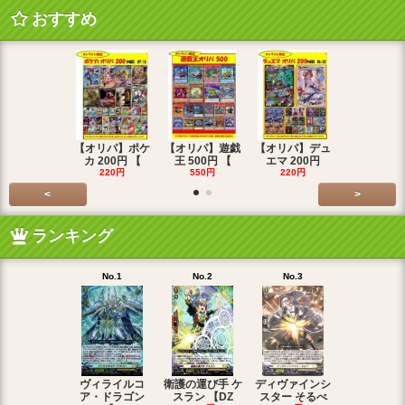
おすすめ
【オリパ】ポケ
【オリパ】遊戯
【オリパ】デュ
【オリパ】
カ 200円 【
王 500円 【
エマ 200円
エマ 500
220円
550円
220円
550円
<
>
ランキング
No.1
No.2
No.3
No.4
ヴィライルコ
衛護の運び手 ケ
ディヴァインシ
光弓の騎士 
ア・ドラゴン
スラン 【DZ
スター そるべ
アー 【DZ