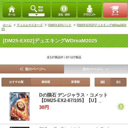
ホーム
>
デュエルマスターズ
>
[DMXX-EX]パック
>
[DM25-EX02]デュエキングWDreaM20
25
[DM25-EX02]デュエキングWDreaM2025
全137商品中 / 97-137商品
前のページへ
次のページへ
おすすめ順
価格順
新着順
Dの隕石 デンジャラス・コメット
【DM25-EX2-67/105】【U】_
30円