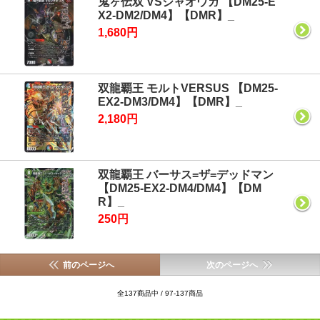
鬼ヶ伝双 VSジャオウガ 【DM25-E
X2-DM2/DM4】【DMR】_
1,680円
双龍覇王 モルトVERSUS 【DM25-
EX2-DM3/DM4】【DMR】_
2,180円
双龍覇王 バーサス=ザ=デッドマン
【DM25-EX2-DM4/DM4】【DM
R】_
250円
前のページへ
次のページへ
全137商品中 / 97-137商品