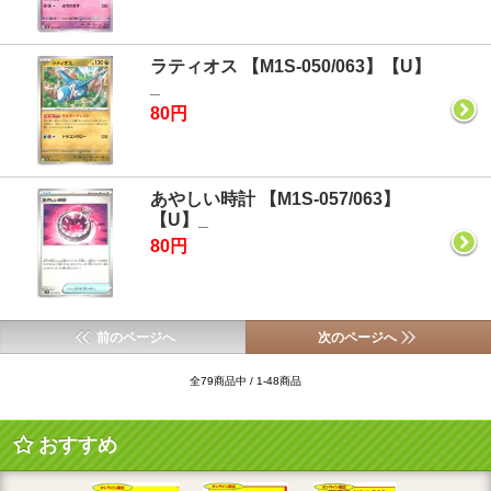
ラティオス 【M1S-050/063】【U】
_
80円
あやしい時計 【M1S-057/063】
【U】_
80円
前のページへ
次のページへ
全79商品中 / 1-48商品
おすすめ