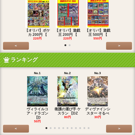
【オリパ】ポケ
【オリパ】遊戯
【オリパ】遊戯
【オリパ】
カ 200円 【
王 200円 【
王 500円 【
エマ 200
220円
220円
550円
220円
<
>
ランキング
No.1
No.2
No.3
No.4
ヴィライルコ
衛護の運び手 ケ
ディヴァインシ
光弓の騎士 
ア・ドラゴン
スラン 【DZ
スター そるべ
アー 【DZ
【D
80円
30円
30円
50円
<
>