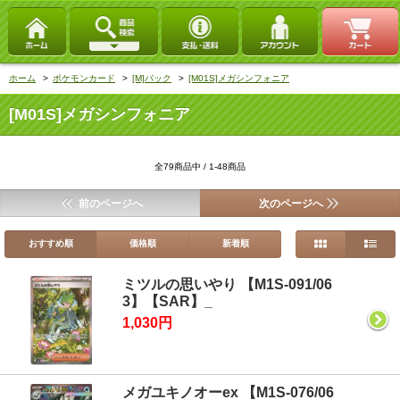
ホーム
>
ポケモンカード
>
[M]パック
>
[M01S]メガシンフォニア
[M01S]メガシンフォニア
全79商品中 / 1-48商品
前のページへ
次のページへ
おすすめ順
価格順
新着順
ミツルの思いやり 【M1S-091/06
3】【SAR】_
1,030円
メガユキノオーex 【M1S-076/06