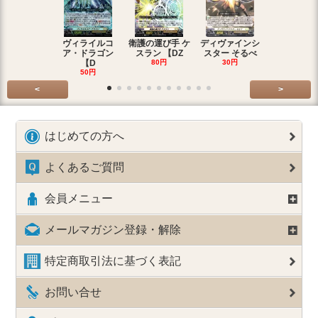
ヴィライルコ
衛護の運び手 ケ
ディヴァインシ
光弓の騎士 
ア・ドラゴン
スラン 【DZ
スター そるべ
アー 【DZ
【D
80円
30円
30円
50円
<
>
はじめての方へ
よくあるご質問
会員メニュー
メールマガジン登録・解除
特定商取引法に基づく表記
お問い合せ