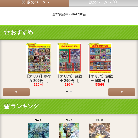
前のページへ
次のページへ
全75商品中 / 49-75商品
おすすめ
【オリパ】ポケ
【オリパ】遊戯
【オリパ】遊戯
【オリパ】
カ 200円 【
王 200円 【
王 500円 【
エマ 200
220円
220円
550円
220円
<
>
ランキング
No.1
No.2
No.3
No.4