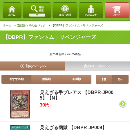
ホーム
>
遊戯(日) その他パック
>
【DBPR】ファントム・リベンジャーズ
【DBPR】ファントム・リベンジャーズ
全75商品中 / 49-75商品
前のページへ
次のページへ
おすすめ順
価格順
新着順
見えざる手ブレアス 【DBPR-JP00
5】【N】_
30円
見えざる幽獄 【DBPR-JP009】