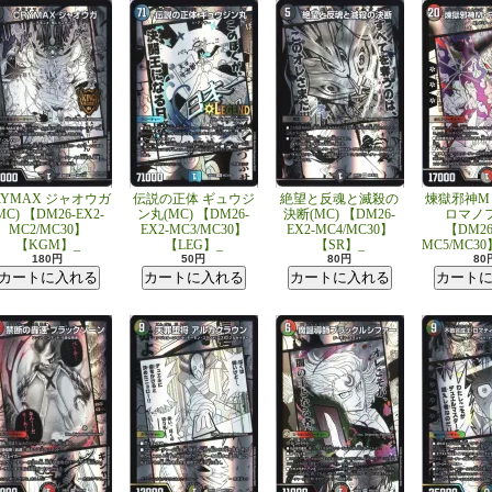
RYMAX ジャオウガ
伝説の正体 ギュウジ
絶望と反魂と滅殺の
煉獄邪神M
MC) 【DM26-EX2-
ン丸(MC) 【DM26-
決断(MC) 【DM26-
ロマノフ
MC2/MC30】
EX2-MC3/MC30】
EX2-MC4/MC30】
【DM26
【KGM】_
【LEG】_
【SR】_
MC5/MC3
180円
50円
80円
80