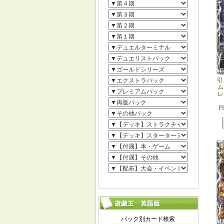
引
ム
レ
P