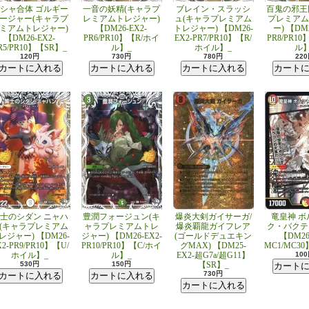
シャ合体 ゴルギー
一音の妖精(キャラプ
ブレイン・スラッシ
百鬼の邪王
ージャー(キャラプ
レミアムトレジャー)
ュ(キャラプレミアム
プレミアム
ミアムトレジャー)
【DM26-EX2-
トレジャー) 【DM26-
ー) 【DM2
【DM26-EX2-
PR6/PR10】【R/ホイ
EX2-PR7/PR10】【R/
PR8/PR1
R5/PR10】【SR】_
ル】_
ホイル】_
ル】
120円
730円
780円
22
士のシダン ニャハ
豊潤フォージュン(キ
爆炎大剣ガイサーガ/
竜皇神 ボ
(キャラプレミアム
ャラプレミアムトレ
爆炎覇龍ガイフレア
ク・バクテラ
レジャー) 【DM26-
ジャー) 【DM26-EX2-
(ゴールドデュエキン
【DM26
X2-PR9/PR10】【U/
PR10/PR10】【C/ホイ
グMAX) 【DM25-
MC1/MC3
ホイル】_
ル】_
EX2-超G7a/超G11】
10
530円
150円
【SR】_
730円