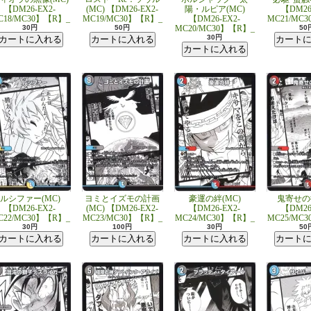
【DM26-EX2-
(MC) 【DM26-EX2-
陽・ルピア(MC)
【DM26
C18/MC30】【R】_
MC19/MC30】【R】_
【DM26-EX2-
MC21/MC
30円
50円
MC20/MC30】【R】_
50
30円
ルシファー(MC)
ヨミとイズモの計画
豪運の絆(MC)
鬼寄せの術
【DM26-EX2-
(MC) 【DM26-EX2-
【DM26-EX2-
【DM26
C22/MC30】【R】_
MC23/MC30】【R】_
MC24/MC30】【R】_
MC25/MC
30円
100円
30円
50