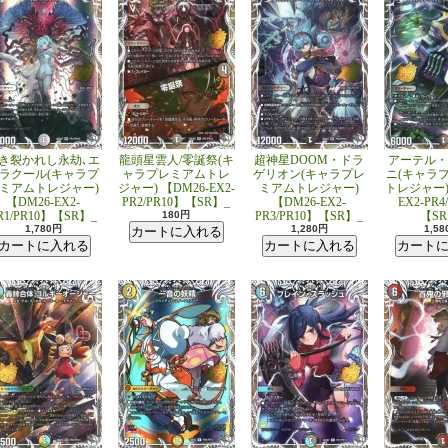
き裂かれし永劫､エ
龍頭星雲人/零誕祭(キ
超神星DOOM・ドラ
アーテル・
ラクール(キャラプ
ャラプレミアムトレ
ゲリオン(キャラプレ
ニ(キャラ
ミアムトレジャー)
ジャー) 【DM26-EX2-
ミアムトレジャー)
トレジャー) 
【DM26-EX2-
PR2/PR10】【SR】_
【DM26-EX2-
EX2-PR4
R1/PR10】【SR】_
180円
PR3/PR10】【SR】_
【SR
1,780円
1,280円
1,5