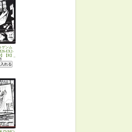
ォゲンム
26-EX2-
30】【R】_
円
礼亞(MC)