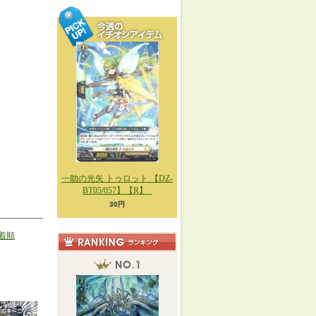
一助の光矢 トゥロット 【DZ-
BT05/057】【R】_
30円
着順