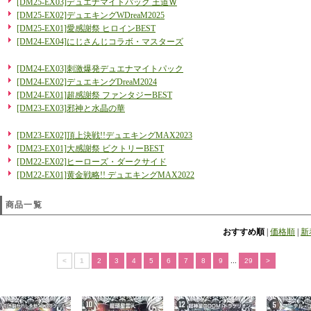
[DM25-EX03]デュエナマイトパック 王道Ｗ
[DM25-EX02]デュエキングWDreaM2025
[DM25-EX01]愛感謝祭 ヒロインBEST
[DM24-EX04]にじさんじコラボ・マスターズ
[DM24-EX03]刺激爆発デュエナマイトパック
[DM24-EX02]デュエキングDreaM2024
[DM24-EX01]超感謝祭 ファンタジーBEST
[DM23-EX03]邪神と水晶の華
[DM23-EX02]頂上決戦!!デュエキングMAX2023
[DM23-EX01]大感謝祭 ビクトリーBEST
[DM22-EX02]ヒーローズ・ダークサイド
[DM22-EX01]黄金戦略!! デュエキングMAX2022
商品一覧
おすすめ順
|
価格順
|
新
<
1
2
3
4
5
6
7
8
9
...
29
>