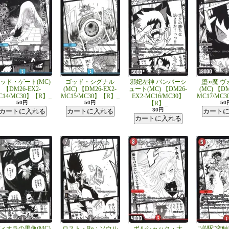
ッド・ゲート(MC)
ゴッド・シグナル
邪妃左神 バンバーシ
堕∞魔 ヴ
【DM26-EX2-
(MC) 【DM26-EX2-
ュート(MC) 【DM26-
(MC) 【DM
C14/MC30】【R】_
MC15/MC30】【R】_
EX2-MC16/MC30】
MC17/MC
50円
50円
【R】_
50
30円
ィオラの黒像(MC)
ロスト・Re：ソウル
ボルシャック・太
“必駆”蛮触