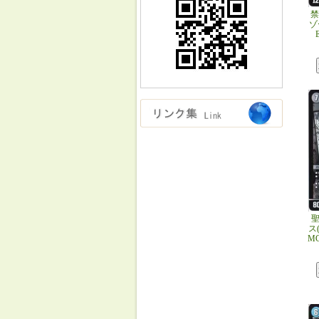
禁
ゾ
ス(
M