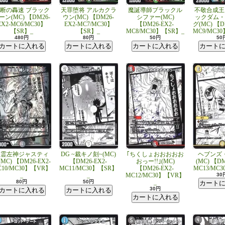
断の轟速 ブラック
天罪堕将 アルカクラ
魔誕導師ブラックル
不敬合成王
ーン(MC) 【DM26-
ウン(MC) 【DM26-
シファー(MC)
ックダム・
EX2-MC6/MC30】
EX2-MC7/MC30】
【DM26-EX2-
グ(MC) 【D
【SR】_
【SR】_
MC8/MC30】【SR】_
MC9/MC3
480円
80円
50円
50
聖霊左神ジャスティ
DG ~裁キノ刻~(MC)
｢ちくしょおおおおお
ヘブンズ
MC) 【DM26-EX2-
【DM26-EX2-
おっー!!｣(MC)
(MC) 【DM
C10/MC30】【VR】
MC11/MC30】【SR】
【DM26-EX2-
MC13/MC
_
_
MC12/MC30】【VR】
30
80円
50円
_
30円