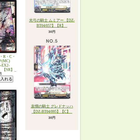
光弓の騎士 ムミアー 【DZ-
BT04/057】【R】_
30円
・R・C・
(MC)
-EX2-
0】【SR】_
円
哀憫の騎士 グレドナッハ
【DZ-BT04/095】【C】_
30円