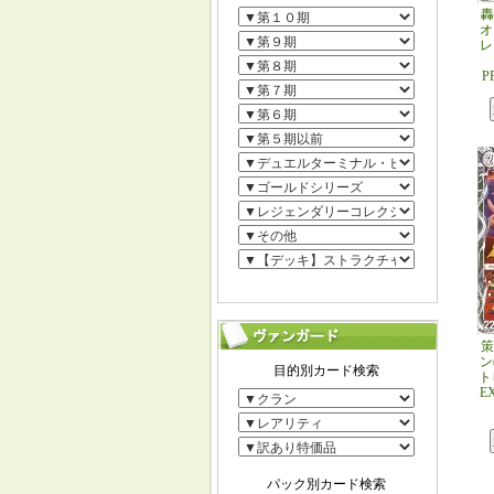
轟
オ
レ
P
策
ン
ト
E