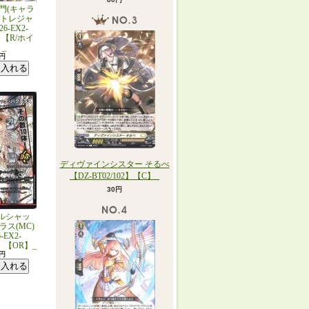
門(キャラ
トレジャ
6-EX2-
0】【R/ホイ
_
0円
ディヴァインシスター そるべ
【DZ-BT02/102】【C】_
30円
ルシャッ
ス(MC)
-EX2-
0】【OR】_
0円