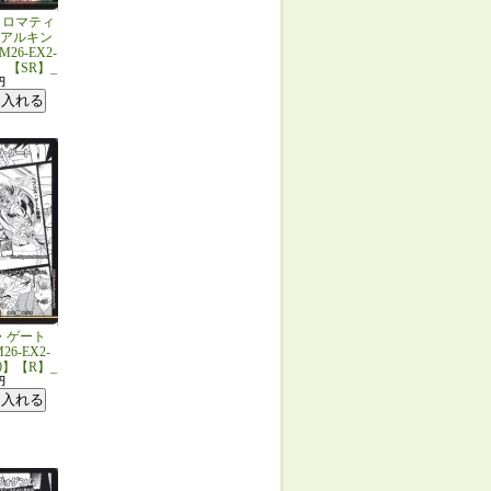
 ロマティ
アルキン
M26-EX2-
0】【SR】_
円
・ゲート
26-EX2-
30】【R】_
円