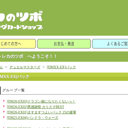
レカのツボ へようこそ！！
ム
>
デュエルマスターズ
>
[DMXX-EX]パック
DMXX-EX]パック
グループ一覧
[DM26-EX03]ドラゴン娘になりたくないっ！
[DM26-EX02]悪感謝祭 カリスマBEST
[DM26-EX01]ますますつよいパック 25の援軍
[DM25-EX04]パンドラ・ウォーズ