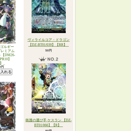
ヴィライルコア・ドラゴン
【DZ-BT01/039】【RR】_
ゴルギー
プレミアム
50円
【DM26-
/PR10】
】_
80円
衛護の運び手 ケスラン 【DZ-
BT01/066】【R】_
80円