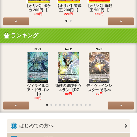
【オリパ】ポケ
【オリパ】遊戯
【オリパ】遊戯
【オリパ】
カ 200円 【
王 200円 【
王 500円 【
エマ 200
220円
220円
550円
220円
<
>
ランキング
No.1
No.2
No.3
No.4
ヴィライルコ
衛護の運び手 ケ
ディヴァインシ
光弓の騎士 
ア・ドラゴン
スラン 【DZ
スター そるべ
アー 【DZ
【D
80円
30円
30円
50円
<
>
はじめての方へ