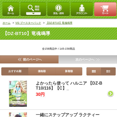
ホーム
>
VG ブースターパック
>
【DZ-BT10】竜魂鳴導
【DZ-BT10】竜魂鳴導
全158商品中 / 145-158商品
前のページへ
次のページへ
おすすめ順
価格順
新着順
よかったら使って ハルニア 【DZ-B
T10/116】【C】_
30円
一緒にステップアップ ラクティー