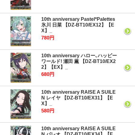
10th anniversary Pastel*Palettes
氷川 日菜 【DZ-BT10/EX12】【E
X】_
780円
10th anniversary ハロー､ハッピー
ワールド! 瀬田 薫 【DZ-BT10/EX2
2】【EX】_
680円
10th anniversary RAISE A SUILE
N レイヤ 【DZ-BT10/EX31】【E
X】_
580円
10th anniversary RAISE A SUILE
N パレオ 【DZ-BT10/EX34】【E