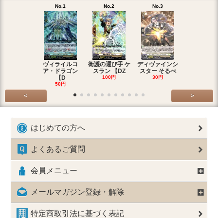
No.1
No.2
No.3
No.4
ヴィライルコ
衛護の運び手 ケ
ディヴァインシ
光弓の騎士 
ア・ドラゴン
スラン 【DZ
スター そるべ
アー 【DZ
【D
100円
30円
30円
50円
<
>
はじめての方へ
よくあるご質問
会員メニュー
メールマガジン登録・解除
特定商取引法に基づく表記