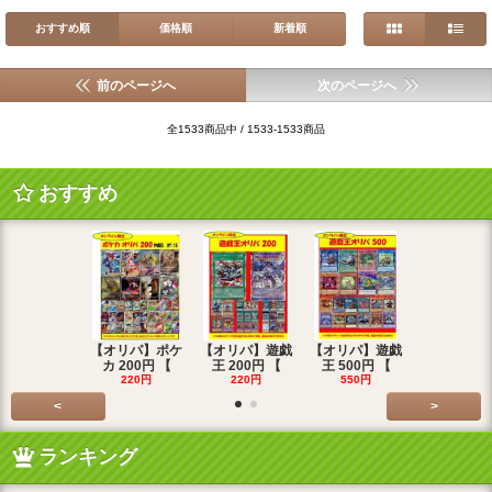
おすすめ順
価格順
新着順
前のページへ
次のページへ
全1533商品中 / 1533-1533商品
おすすめ
【オリパ】ポケ
【オリパ】遊戯
【オリパ】遊戯
【オリパ】
カ 200円 【
王 200円 【
王 500円 【
エマ 200
220円
220円
550円
220円
<
>
ランキング