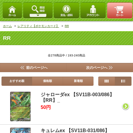
ホーム
>
レアリティ【ポケモンカード】
>
RR
RR
全278商品中 / 193-240商品
前のページへ
次のページへ
おすすめ順
価格順
新着順
ジャローダex 【SV11B-003/086】
【RR】_
50円
キュレムex 【SV11B-031/086】