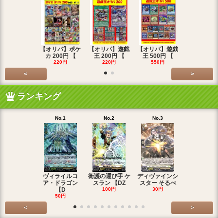
【オリパ】ポケ
【オリパ】遊戯
【オリパ】遊戯
【オリパ】
カ 200円 【
王 200円 【
王 500円 【
エマ 200
220円
220円
550円
220円
<
>
ランキング
No.1
No.2
No.3
No.4
ヴィライルコ
衛護の運び手 ケ
ディヴァインシ
光弓の騎士 
ア・ドラゴン
スラン 【DZ
スター そるべ
アー 【DZ
【D
100円
30円
30円
50円
<
>