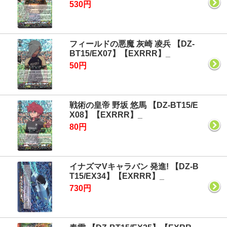
530円
フィールドの悪魔 灰崎 凌兵 【DZ-
BT15/EX07】【EXRRR】_
50円
戦術の皇帝 野坂 悠馬 【DZ-BT15/E
X08】【EXRRR】_
80円
イナズマVキャラバン 発進! 【DZ-B
T15/EX34】【EXRRR】_
730円