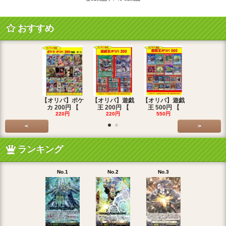
おすすめ
【オリパ】ポケ
【オリパ】遊戯
【オリパ】遊戯
【オリパ】
カ 200円 【
王 200円 【
王 500円 【
エマ 200
220円
220円
550円
220円
<
>
ランキング
No.1
No.2
No.3
No.4