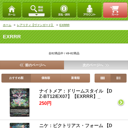
ホーム
>
レアリティ【ヴァンガード】
>
EXRRR
EXRRR
全82商品中 / 49-82商品
前のページへ
次のページへ
おすすめ順
価格順
新着順
ナイトメア：ドリームスタイル 【D
Z-BT12/EX07】【EXRRR】_
250円
ニケ：ビクトリアス・フォーム 【D